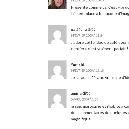
9 FÉVRIER 2009 À 10:03
Présenté comme ça, c’est vrai qu
laissent place à beaucoup d’imag
dit :
nat@cha
9 FÉVRIER 2009 À 11:24
J’adore cette idée de café gourm
« entier » c’est vraiment parfait !
dit :
Yum
9 FÉVRIER 2009 À 19:18
Je l’ai aussi ^^ Une vrai mine d’i
dit :
amina
5 AVRIL 2009 À 1:33
je suis marocaine et j’habite a cas
des commentaires de quelques une q
magnifique