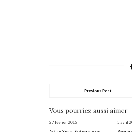
Previous Post
Vous pourriez aussi aimer
27 février 2015
5 avril 
Avis « Zéro gluten » + un
Revue 