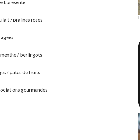
 est présenté :
lait / pralines roses
dragées
 menthe / berlingots
es / pâtes de fruits
associations gourmandes