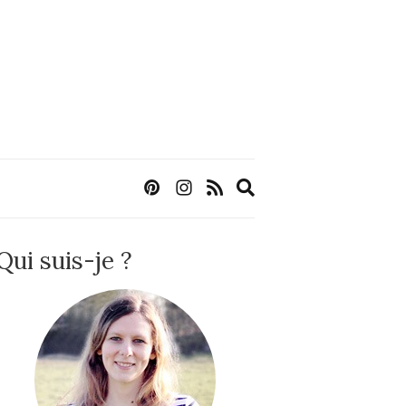
Expand
search
form
Qui suis-je ?