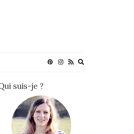
Expand
search
form
Qui suis-je ?