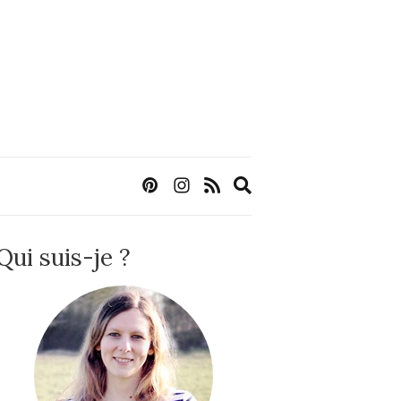
Expand
search
form
Qui suis-je ?