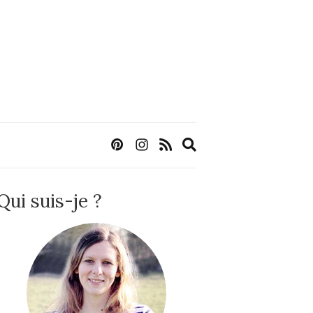
Expand
search
form
Qui suis-je ?