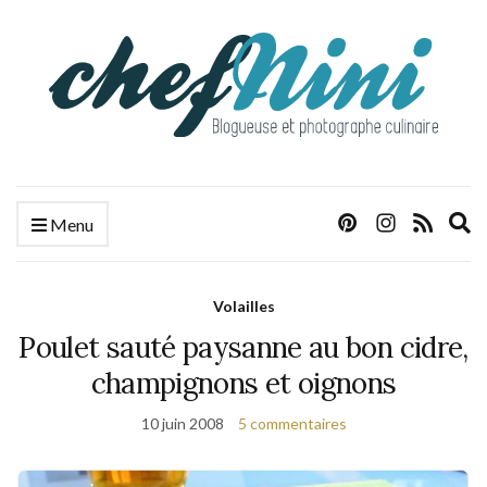
E
Menu
s
f
Volailles
Poulet sauté paysanne au bon cidre,
champignons et oignons
10 juin 2008
5 commentaires