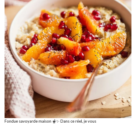
Fondue savoyarde maison 🫕✨ Dans ce réel, je vous