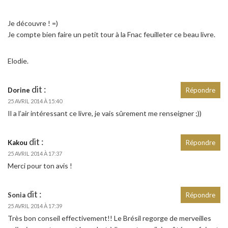
Je découvre ! =)
Je compte bien faire un petit tour à la Fnac feuilleter ce beau livre.
Elodie.
dit :
Dorine
Répondre
25 AVRIL 2014 À 15:40
Il a l’air intéressant ce livre, je vais sûrement me renseigner ;))
dit :
Kakou
Répondre
25 AVRIL 2014 À 17:37
Merci pour ton avis !
dit :
Sonia
Répondre
25 AVRIL 2014 À 17:39
Très bon conseil effectivement!! Le Brésil regorge de merveilles