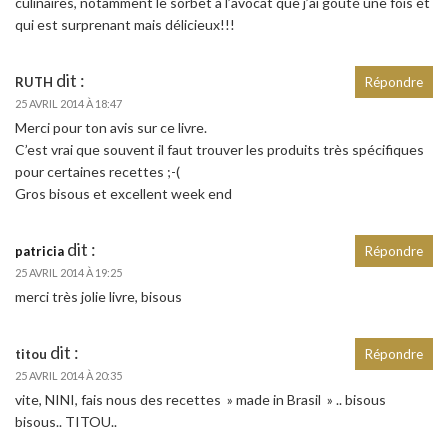
culinaires, notamment le sorbet à l’avocat que j’ai goûté une fois et
qui est surprenant mais délicieux!!!
dit :
RUTH
Répondre
25 AVRIL 2014 À 18:47
Merci pour ton avis sur ce livre.
C’est vrai que souvent il faut trouver les produits très spécifiques
pour certaines recettes ;-(
Gros bisous et excellent week end
dit :
patricia
Répondre
25 AVRIL 2014 À 19:25
merci très jolie livre, bisous
dit :
titou
Répondre
25 AVRIL 2014 À 20:35
vite, NINI, fais nous des recettes » made in Brasil » .. bisous
bisous.. TITOU..