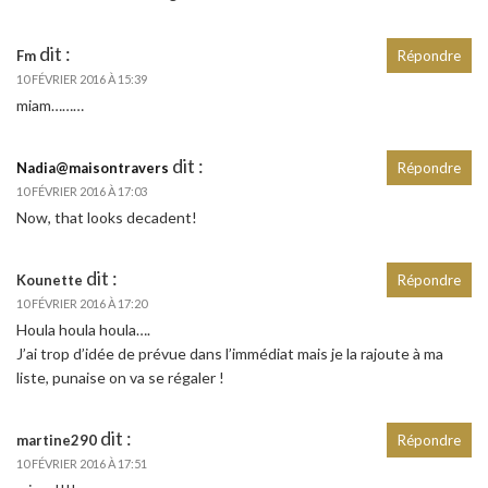
dit :
Fm
Répondre
10 FÉVRIER 2016 À 15:39
miam………
dit :
Nadia@maisontravers
Répondre
10 FÉVRIER 2016 À 17:03
Now, that looks decadent!
dit :
Kounette
Répondre
10 FÉVRIER 2016 À 17:20
Houla houla houla….
J’ai trop d’idée de prévue dans l’immédiat mais je la rajoute à ma
liste, punaise on va se régaler !
dit :
martine290
Répondre
10 FÉVRIER 2016 À 17:51