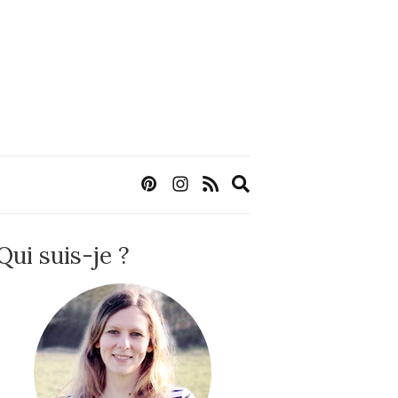
Expand
search
form
Qui suis-je ?