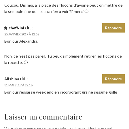
Coucou, Dis moi, à la place des flocons d’avoine peut on mettre de
la semoule fine ou cela n’a rien à voir ?? merci 🙂
dit :
chefNini
Répondre
25 JANVIER 2017 À 12:52
Bonjour Alexandra,
Non, ce n’est pas pareil. Tu peux simplement retirer les flocons de
la recette. 🙂
dit :
Alishina
Répondre
31 MAI 2017 À 22:16
Bonjour j’essai se week end en incorporant graine sésame grillé
Laisser un commentaire
Votre adresse e-mail ne sera pas publiée.
Les champs obligatoires sont