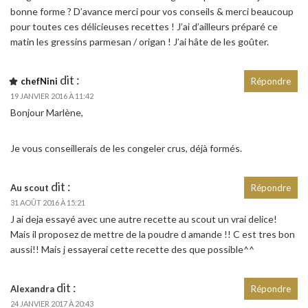
bonne forme ? D’avance merci pour vos conseils & merci beaucoup
pour toutes ces délicieuses recettes ! J’ai d’ailleurs préparé ce
matin les gressins parmesan / origan ! J’ai hâte de les goûter.
dit :
chefNini
Répondre
19 JANVIER 2016 À 11:42
Bonjour Marlène,
Je vous conseillerais de les congeler crus, déjà formés.
dit :
Au scout
Répondre
31 AOÛT 2016 À 15:21
J ai deja essayé avec une autre recette au scout un vrai delice!
Mais il proposez de mettre de la poudre d amande !! C est tres bon
aussi!! Mais j essayerai cette recette des que possible^^
dit :
Alexandra
Répondre
24 JANVIER 2017 À 20:43