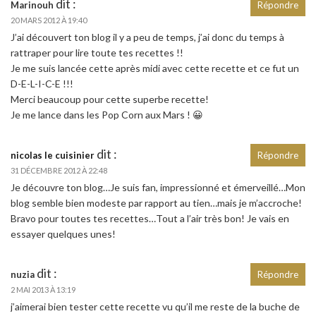
dit :
Marinouh
Répondre
20 MARS 2012 À 19:40
J’ai découvert ton blog il y a peu de temps, j’ai donc du temps à
rattraper pour lire toute tes recettes !!
Je me suis lancée cette après midi avec cette recette et ce fut un
D-E-L-I-C-E !!!
Merci beaucoup pour cette superbe recette!
Je me lance dans les Pop Corn aux Mars ! 😀
dit :
nicolas le cuisinier
Répondre
31 DÉCEMBRE 2012 À 22:48
Je découvre ton blog…Je suis fan, impressionné et émerveillé…Mon
blog semble bien modeste par rapport au tien…mais je m’accroche!
Bravo pour toutes tes recettes…Tout a l’air très bon! Je vais en
essayer quelques unes!
dit :
nuzia
Répondre
2 MAI 2013 À 13:19
j’aimerai bien tester cette recette vu qu’il me reste de la buche de