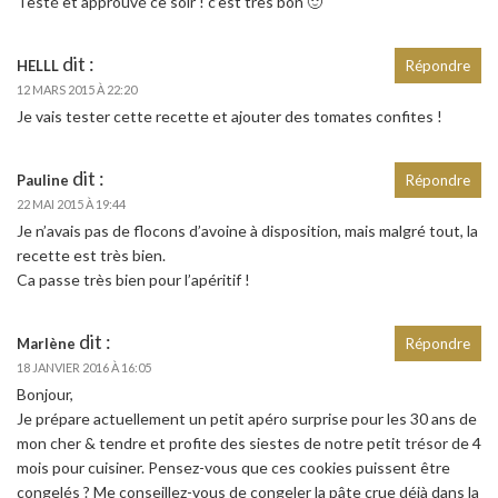
Testé et approuvé ce soir ! c’est très bon 🙂
dit :
HELLL
Répondre
12 MARS 2015 À 22:20
Je vais tester cette recette et ajouter des tomates confites !
dit :
Pauline
Répondre
22 MAI 2015 À 19:44
Je n’avais pas de flocons d’avoine à disposition, mais malgré tout, la
recette est très bien.
Ca passe très bien pour l’apéritif !
dit :
Marlène
Répondre
18 JANVIER 2016 À 16:05
Bonjour,
Je prépare actuellement un petit apéro surprise pour les 30 ans de
mon cher & tendre et profite des siestes de notre petit trésor de 4
mois pour cuisiner. Pensez-vous que ces cookies puissent être
congelés ? Me conseillez-vous de congeler la pâte crue déjà dans la