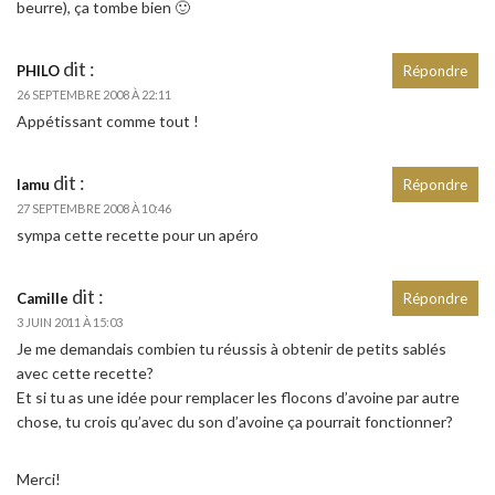
beurre), ça tombe bien 🙂
dit :
PHILO
Répondre
26 SEPTEMBRE 2008 À 22:11
Appétissant comme tout !
dit :
lamu
Répondre
27 SEPTEMBRE 2008 À 10:46
sympa cette recette pour un apéro
dit :
Camille
Répondre
3 JUIN 2011 À 15:03
Je me demandais combien tu réussis à obtenir de petits sablés
avec cette recette?
Et si tu as une idée pour remplacer les flocons d’avoine par autre
chose, tu crois qu’avec du son d’avoine ça pourrait fonctionner?
Merci!