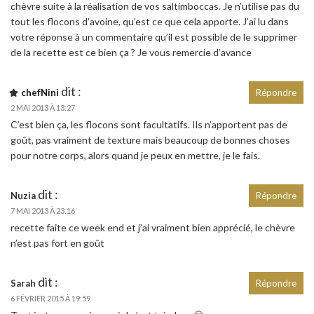
chèvre suite à la réalisation de vos saltimboccas. Je n’utilise pas du
tout les flocons d’avoine, qu’est ce que cela apporte. J’ai lu dans
votre réponse à un commentaire qu’il est possible de le supprimer
de la recette est ce bien ça ? Je vous remercie d’avance
dit :
chefNini
Répondre
2 MAI 2013 À 13:27
C’est bien ça, les flocons sont facultatifs. Ils n’apportent pas de
goût, pas vraiment de texture mais beaucoup de bonnes choses
pour notre corps, alors quand je peux en mettre, je le fais.
dit :
Nuzia
Répondre
7 MAI 2013 À 23:16
recette faite ce week end et j’ai vraiment bien apprécié, le chèvre
n’est pas fort en goût
dit :
Sarah
Répondre
6 FÉVRIER 2015 À 19:59