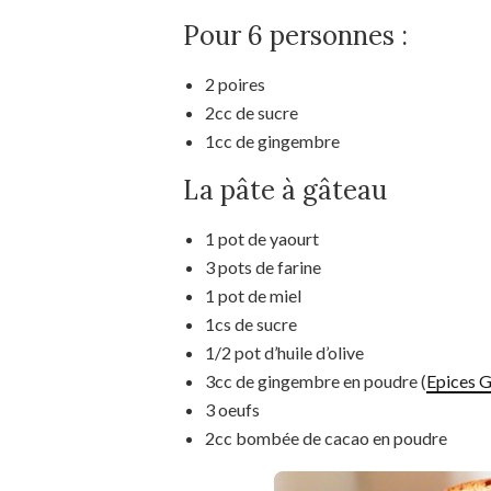
Pour 6 personnes :
2 poires
2cc de sucre
1cc de gingembre
La pâte à gâteau
1 pot de yaourt
3 pots de farine
1 pot de miel
1cs de sucre
1/2 pot d’huile d’olive
3cc de gingembre en poudre (
Epices G
3 oeufs
2cc bombée de cacao en poudre