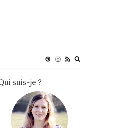
Expand
search
form
Qui suis-je ?