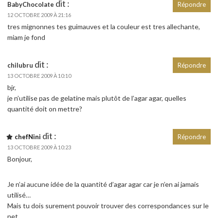
dit :
BabyChocolate
Répondre
12 OCTOBRE 2009 À 21:16
tres mignonnes tes guimauves et la couleur est tres allechante,
miam je fond
dit :
chilubru
Répondre
13 OCTOBRE 2009 À 10:10
bjr,
je n’utilise pas de gelatine mais plutôt de l’agar agar, quelles
quantité doit on mettre?
dit :
chefNini
Répondre
13 OCTOBRE 2009 À 10:23
Bonjour,
Je n’ai aucune idée de la quantité d’agar agar car je n’en ai jamais
utilisé…
Mais tu dois surement pouvoir trouver des correspondances sur le
net.