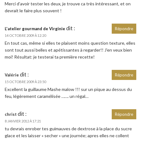
Merci d’avoir tester les deux, je trouve ca très intéressant, et on
devrait le faire plus souvent !
dit :
L'atelier gourmand de Virginie
Répondre
14 OCTOBRE 2009 À 12:20
En tout cas, même si elles te plaisent moins question texture, elles
sont tout aussi belles et apétissantes à regarder!! J’en veux bien
moi! Résultat: je testerai ta première recette!
dit :
Valérie
Répondre
15 OCTOBRE 2009 À 23:50
Excellent la guillaume Mashe malow !!! sur un pique au dessus du
feu, légèrement caramélisée ……. un régal…
dit :
christ
Répondre
8 JANVIER 2012 À 17:21
tu devrais enrober tes guimauves de dextrose à la place du sucre
glace et les laisser « secher » une journée; apres elles ne collent