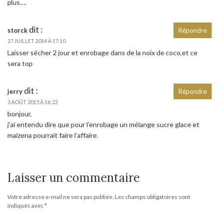
plus….
dit :
storck
Répondre
27 JUILLET 2014 À 17:10
Laisser sécher 2 jour et enrobage dans de la noix de coco,et ce
sera top
dit :
jerry
Répondre
3 AOÛT 2015 À 16:22
bonjour,
j’ai entendu dire que pour l’enrobage un mélange sucre glace et
maizena pourrait faire l’affaire.
Laisser un commentaire
Votre adresse e-mail ne sera pas publiée.
Les champs obligatoires sont
indiqués avec
*