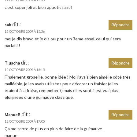
c’est super joli et bien appetissant !
dit :
sab
Répondre
12 OCTOBRE 2009 À 15:56
moi je dis bravo et je dis oui pour un 3eme essai..celui qui sera
parfait!!
dit :
Tiuscha
Répondre
12 OCTOBRE 2009 À 16:15
Finalement groseille, bonne idée ! Moi j’avais bien aimé le côté très
malléable, je les avais utilisées pour décorer un fraisier (elles
étaient à la fraise, remember ?),mais elles sont il est vrai plus
éloignées d’une guimauve classique.
dit :
ManueB
Répondre
12 OCTOBRE 2009 À 17:05
Ça me tente de plus en plus de faire de la guimauve…
manue