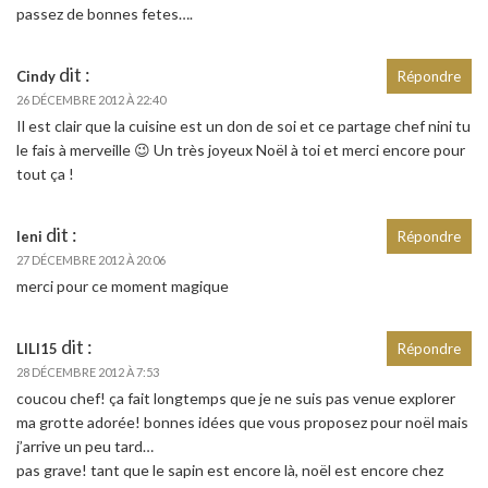
passez de bonnes fetes….
dit :
Cindy
Répondre
26 DÉCEMBRE 2012 À 22:40
Il est clair que la cuisine est un don de soi et ce partage chef nini tu
le fais à merveille 😉 Un très joyeux Noël à toi et merci encore pour
tout ça !
dit :
leni
Répondre
27 DÉCEMBRE 2012 À 20:06
merci pour ce moment magique
dit :
LILI15
Répondre
28 DÉCEMBRE 2012 À 7:53
coucou chef! ça fait longtemps que je ne suis pas venue explorer
ma grotte adorée! bonnes idées que vous proposez pour noël mais
j’arrive un peu tard…
pas grave! tant que le sapin est encore là, noël est encore chez