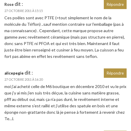
dit :
Rose
Répondre
27 OCTOBRE 2011 À 15:15
Ces poêles sont avec PTFE (=tout simplement le nom de la
molécule du Téflon) ..sauf mention contraire sur l’emballage (pas à
ma connaissance) . Cependant, cette marque propose autre
gamme avec revêtement céramique (mais pas structure en pierre),
donc sans PTFE ni PFOA et qui est très bien. Maintenant il faut
juste être bien renseigné et cusiner à feu moyen. La cuisson a feu
fort pas abime en effet les revêtement sans teflon.
dit :
alicepegie
Répondre
27 OCTOBRE 2011 À 16:20
moi j’ai acheté celle de M6 boutique en décembre 2010 et vu le prix
que j’y ai mis j’en suis très déçue, la cuisine sans matière grasse,
pfff au début oui, mais ça n’a pas duré, le revêtement interne et
même externe s’est raillé et j’utilise des spatule en bois et une
éponge non-grattante donc là je pense à fortement à revenir chez
Te…l.