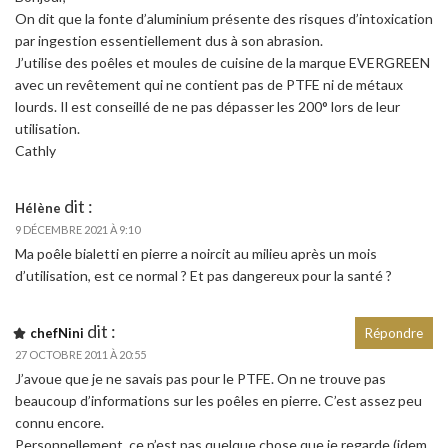
On dit que la fonte d’aluminium présente des risques d’intoxication
par ingestion essentiellement dus à son abrasion.
J’utilise des poêles et moules de cuisine de la marque EVERGREEN
avec un revêtement qui ne contient pas de PTFE ni de métaux
lourds. Il est conseillé de ne pas dépasser les 200° lors de leur
utilisation.
Cathly
dit :
Hélène
9 DÉCEMBRE 2021 À 9:10
Ma poêle bialetti en pierre a noircit au milieu après un mois
d’utilisation, est ce normal ? Et pas dangereux pour la santé ?
dit :
chefNini
Répondre
27 OCTOBRE 2011 À 20:55
J’avoue que je ne savais pas pour le PTFE. On ne trouve pas
beaucoup d’informations sur les poêles en pierre. C’est assez peu
connu encore.
Personnellement, ce n’est pas quelque chose que je regarde (idem