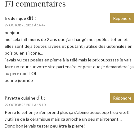
171 commentaires
dit :
frederique
Répondre
27 OCTOBRE 2011 À 14:47
bonjour
moi cela fait moins de 2 ans que j’ai changé mes poêles teflon et
elles sont dèjà toutes rayées et poutant j’utilise des ustensiles en
bois ou en silicone…
j’avais vu ces poeles en pierre à la télé mais le prix oupsssss je vais
faire un tour sur votre site partenaire et peut que je demanderai ça
au pére noel LOL
bonne journée
dit :
Payette cuisine
Répondre
27 OCTOBRE 2011 À 15:10
Perso le teflon je n’en prend plus ça s’abîme beaucoup trop vite!!
J’utilise de la céramique mais ça arroche un peu maintenant…
Donc bon je vais tester peu être la pierre!