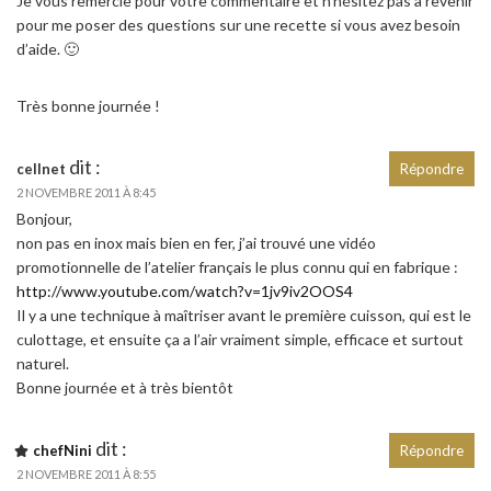
Je vous remercie pour votre commentaire et n’hésitez pas à revenir
pour me poser des questions sur une recette si vous avez besoin
d’aide. 🙂
Très bonne journée !
dit :
cellnet
Répondre
2 NOVEMBRE 2011 À 8:45
Bonjour,
non pas en inox mais bien en fer, j’ai trouvé une vidéo
promotionnelle de l’atelier français le plus connu qui en fabrique :
http://www.youtube.com/watch?v=1jv9iv2OOS4
Il y a une technique à maîtriser avant le première cuisson, qui est le
culottage, et ensuite ça a l’air vraiment simple, efficace et surtout
naturel.
Bonne journée et à très bientôt
dit :
chefNini
Répondre
2 NOVEMBRE 2011 À 8:55