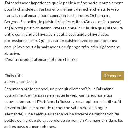
J’attends avec impatience que la poêle à crêpe sorte, normalement
pour la chandeleur. J’ai fais énormément de recherche sur le web
français et allemand pour comparer les marques (Schumann,
Bergner, Stoneline, le plaisir de la pierre, RochGuss… et j’en passe)
et j’ai opté pour Schumann Professionnel. Sur le site que j’ai trouvé
entre commande et livraison, tout a été rapide et livré avec
professionnalisme. Quel plaisir de cuisiner avec et pour pour ma
part, je lave tout à la main avec une éponge très, très légèrement
abrasive.
C’est un produit allemand et non chinois !
dit :
Chris
Répondre
4 FÉVRIER 2012 À 11:04
Schumann professionnel, un produit allemand? je lis l’allemand
couramment et j’ai passé en revue le web germanophone qui
couvre donc aussi l’Autriche, la Suisse germanophone etc. (il suffit
de verrouiller le moteur de recherche yahoo.de sur langue
allemande). Il ne semble exister aucune société de fabrication de
poeles ou marque de casserole de ce nom en Allemagne ni dans les
autres pays germanophones.