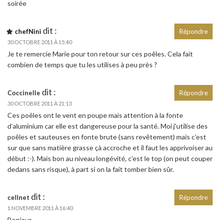
soirée
dit :
chefNini
Répondre
30 OCTOBRE 2011 À 15:40
Je te remercie Marie pour ton retour sur ces poêles. Cela fait
combien de temps que tu les utilises à peu près ?
dit :
Coccinelle
Répondre
30 OCTOBRE 2011 À 21:13
Ces poêles ont le vent en poupe mais attention à la fonte
d’aluminium car elle est dangereuse pour la santé. Moi j’utilise des
poêles et sauteuses en fonte brute (sans revêtement) mais c’est
sur que sans matière grasse çà accroche et il faut les apprivoiser au
début :-). Mais bon au niveau longévité, c’est le top (on peut couper
dedans sans risque), à part si on la fait tomber bien sûr.
dit :
cellnet
Répondre
1 NOVEMBRE 2011 À 16:40
Bonjour,