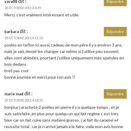
dit :
vava88
Répondre
28 OCTOBRE 2011 À 8:35
Merci, c’est vraiment intéressant et utile.
dit :
barbara
Répondre
28 OCTOBRE 2011 À 11:10
poeles en teflon ici aussi, cadeau de mon père il y a environ 3 ans,
mais je vais devoir les changer car même si j’utilise peu souvent
elles sont abimées, pourtant j’utilise uniquement mes spatules en
bois dedans
bref, pas cool
bonne journée et merci pour ton avis !!
dit :
marie mad
Répondre
29 OCTOBRE 2011 À 18:35
bonjour j ai acheté 2 poéles en pierre il y a quelque temps , et je
suis satisfaite ,en plus pour quelqu un qui fait regime c est tres
bien car on fait cuire sans matiere grasse , j ai fait du caramel et
reussite total , car je n arrivé jamais a le faire, voila mon avis bonne