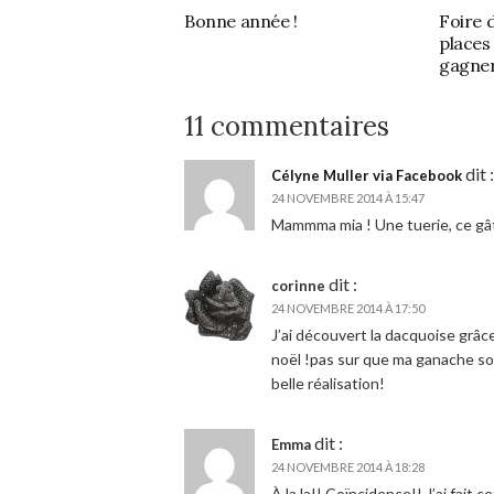
Bonne année !
Foire d
places
gagner
11 commentaires
dit :
Célyne Muller via Facebook
24 NOVEMBRE 2014 À 15:47
Mammma mia ! Une tuerie, ce gât
dit :
corinne
24 NOVEMBRE 2014 À 17:50
J’ai découvert la dacquoise grâce 
noël !pas sur que ma ganache soi
belle réalisation!
dit :
Emma
24 NOVEMBRE 2014 À 18:28
À la la!! Coïncidence!! J’ai fait