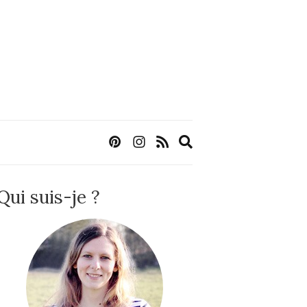
Expand
search
form
Qui suis-je ?