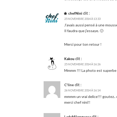
dit :
chefNini
25 NOVEMBRE 2014 À 13:33
J’avais aussi pensé à une mousse
Il faudra que j’essaye. 🙂
Merci pour ton retour !
dit :
Kakou
25 NOVEMBRE 2014 À 16:26
Mmmm !!! La photo est superbe !
dit :
C'line
26 NOVEMBRE 2014 À 16:14
mmmm un vrai delice!!! goutez..
merci chef nini!!
dit :
LadyMilonguera