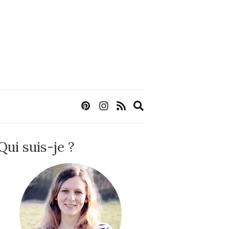
Expand
search
form
Qui suis-je ?