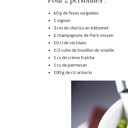
Pour 2 personnes :
60 g de fèves surgelées
1 oignon
3 cm de chorizo en bâtonnet
6 champignons de Paris moyen
10 cl de vin blanc
1/2 cube de bouillon de volaille
1 cs de crème fraîche
1 cs de parmesan
100 g de riz arborio