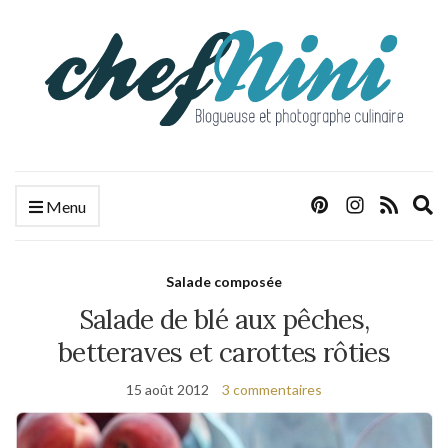
E
Menu
s
f
Salade composée
Salade de blé aux pêches,
betteraves et carottes rôties
15 août 2012
3 commentaires