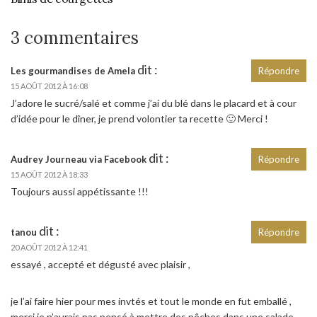
3 commentaires
dit :
Les gourmandises de Amela
Répondre
15 AOÛT 2012 À 16:08
J’adore le sucré/salé et comme j’ai du blé dans le placard et à cour
d’idée pour le dîner, je prend volontier ta recette 🙂 Merci !
dit :
Audrey Journeau via Facebook
Répondre
15 AOÛT 2012 À 18:33
Toujours aussi appétissante !!!
dit :
tanou
Répondre
20 AOÛT 2012 À 12:41
essayé , accepté et dégusté avec plaisir ,
je l’ai faire hier pour mes invtés et tout le monde en fut emballé ,
merci je n’aurais pas pensé à mettre des pêches dans une salade,