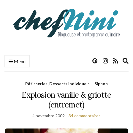
E
Menu
s
f
Pâtisseries, Desserts individuels
,
Siphon
Explosion vanille & griotte
(entremet)
4 novembre 2009
34 commentaires