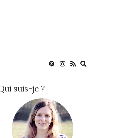
Expand
search
form
Qui suis-je ?