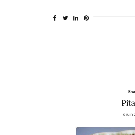
Sna
Pit
6 juin