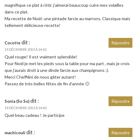
magnifique ce plat à rôtir. j’aimerai beaucoup cuire mes volailles
dans ce plat.
Ma recette de Noël: une pintade farcie au marrons. Classique mais
tellement délicieuse recette!
dit :
Cocotte
Répondre
19 DÉCEMBRE 2015 À 14:42
Quel rouge! Il est vraiment splendide!
Pour Noël je met les pieds sous la table pour ma part , mais je crois
que j’aurais droit à une dinde farcie aux champignons :).
Merci ChefNini de nous gâter autant!
Passez de très belles fêtes de fin d’année 🙂
dit :
Sonia (So So)
Répondre
19 DÉCEMBRE 2015 À 14:43
Quel beau cadeau ! Je participe
dit :
machicouli
Répondre