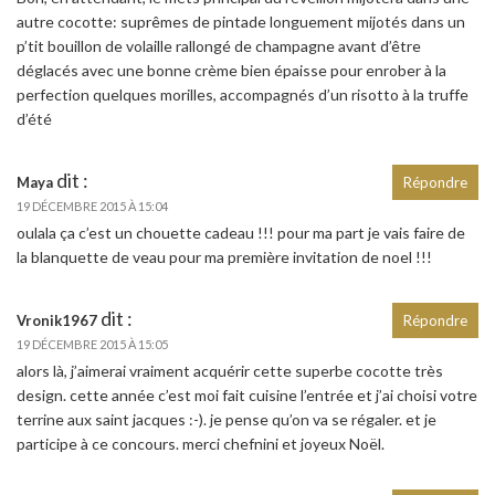
autre cocotte: suprêmes de pintade longuement mijotés dans un
p’tit bouillon de volaille rallongé de champagne avant d’être
déglacés avec une bonne crème bien épaisse pour enrober à la
perfection quelques morilles, accompagnés d’un risotto à la truffe
d’été
dit :
Maya
Répondre
19 DÉCEMBRE 2015 À 15:04
oulala ça c’est un chouette cadeau !!! pour ma part je vais faire de
la blanquette de veau pour ma première invitation de noel !!!
dit :
Vronik1967
Répondre
19 DÉCEMBRE 2015 À 15:05
alors là, j’aimerai vraiment acquérir cette superbe cocotte très
design. cette année c’est moi fait cuisine l’entrée et j’ai choisi votre
terrine aux saint jacques :-). je pense qu’on va se régaler. et je
participe à ce concours. merci chefnini et joyeux Noël.