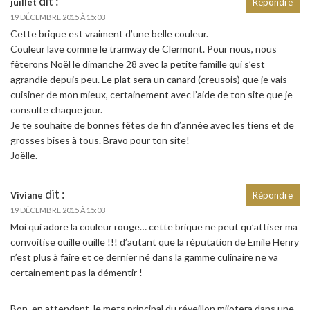
dit :
juillet
Répondre
19 DÉCEMBRE 2015 À 15:03
Cette brique est vraiment d’une belle couleur.
Couleur lave comme le tramway de Clermont. Pour nous, nous
fêterons Noël le dimanche 28 avec la petite famille qui s’est
agrandie depuis peu. Le plat sera un canard (creusois) que je vais
cuisiner de mon mieux, certainement avec l’aide de ton site que je
consulte chaque jour.
Je te souhaite de bonnes fêtes de fin d’année avec les tiens et de
grosses bises à tous. Bravo pour ton site!
Joëlle.
dit :
Viviane
Répondre
19 DÉCEMBRE 2015 À 15:03
Moi qui adore la couleur rouge… cette brique ne peut qu’attiser ma
convoitise ouille ouille !!! d’autant que la réputation de Emile Henry
n’est plus à faire et ce dernier né dans la gamme culinaire ne va
certainement pas la démentir !
Bon, en attendant, le mets principal du réveillon mijotera dans une