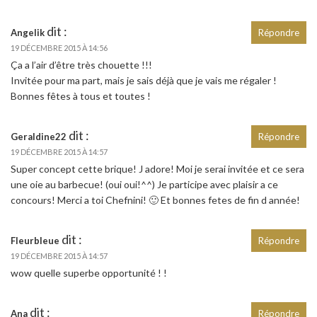
dit :
Angelik
Répondre
19 DÉCEMBRE 2015 À 14:56
Ça a l’air d’être très chouette !!!
Invitée pour ma part, mais je sais déjà que je vais me régaler !
Bonnes fêtes à tous et toutes !
dit :
Geraldine22
Répondre
19 DÉCEMBRE 2015 À 14:57
Super concept cette brique! J adore! Moi je serai invitée et ce sera
une oie au barbecue! (oui oui!^^) Je participe avec plaisir a ce
concours! Merci a toi Chefnini! 🙂 Et bonnes fetes de fin d année!
dit :
Fleurbleue
Répondre
19 DÉCEMBRE 2015 À 14:57
wow quelle superbe opportunité ! !
dit :
Ana
Répondre