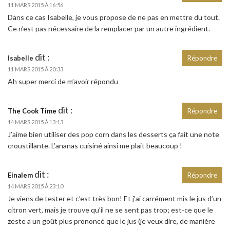
11 MARS 2015 À 16:56
Dans ce cas Isabelle, je vous propose de ne pas en mettre du tout.
Ce n’est pas nécessaire de la remplacer par un autre ingrédient.
dit :
Isabelle
Répondre
11 MARS 2015 À 20:33
Ah super merci de m’avoir répondu
dit :
The Cook Time
Répondre
14 MARS 2015 À 13:13
J’aime bien utiliser des pop corn dans les desserts ça fait une note
croustillante. L’ananas cuisiné ainsi me plait beaucoup !
dit :
Einalem
Répondre
14 MARS 2015 À 23:10
Je viens de tester et c’est très bon! Et j’ai carrément mis le jus d’un
citron vert, mais je trouve qu’il ne se sent pas trop; est-ce que le
zeste a un goût plus prononcé que le jus (je veux dire, de manière