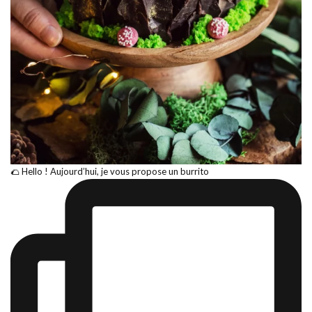
🌮 Hello ! Aujourd’hui, je vous propose un burrito