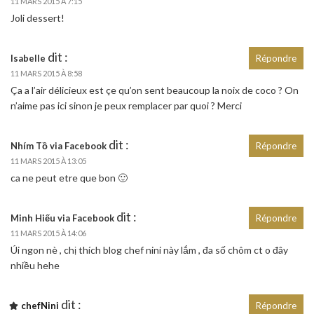
11 MARS 2015 À 7:15
Joli dessert!
dit :
Isabelle
Répondre
11 MARS 2015 À 8:58
Ça a l’air délicieux est çe qu’on sent beaucoup la noix de coco ? On
n’aime pas ici sinon je peux remplacer par quoi ? Merci
dit :
Nhím Tồ via Facebook
Répondre
11 MARS 2015 À 13:05
ca ne peut etre que bon 🙂
dit :
Minh Hiếu via Facebook
Répondre
11 MARS 2015 À 14:06
Úi ngon nè , chị thích blog chef nini này lắm , đa số chôm ct o đây
nhiều hehe
dit :
chefNini
Répondre