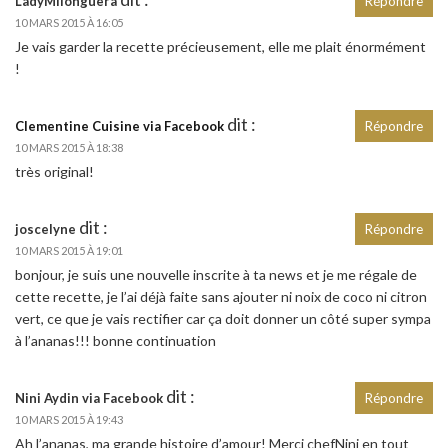
LadyMilonguera
Répondre
10 MARS 2015 À 16:05
Je vais garder la recette précieusement, elle me plait énormément
!
dit :
Clementine Cuisine via Facebook
Répondre
10 MARS 2015 À 18:38
très original!
dit :
joscelyne
Répondre
10 MARS 2015 À 19:01
bonjour, je suis une nouvelle inscrite à ta news et je me régale de
cette recette, je l’ai déjà faite sans ajouter ni noix de coco ni citron
vert, ce que je vais rectifier car ça doit donner un côté super sympa
à l’ananas!!! bonne continuation
dit :
Nini Aydin via Facebook
Répondre
10 MARS 2015 À 19:43
Ah l’ananas, ma grande histoire d’amour! Merci chefNini en tout