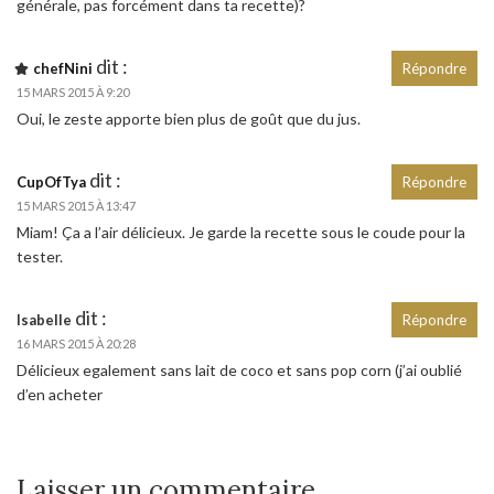
générale, pas forcément dans ta recette)?
dit :
chefNini
Répondre
15 MARS 2015 À 9:20
Oui, le zeste apporte bien plus de goût que du jus.
dit :
CupOfTya
Répondre
15 MARS 2015 À 13:47
Miam! Ça a l’air délicieux. Je garde la recette sous le coude pour la
tester.
dit :
Isabelle
Répondre
16 MARS 2015 À 20:28
Délicieux egalement sans lait de coco et sans pop corn (j’ai oublié
d’en acheter
Laisser un commentaire