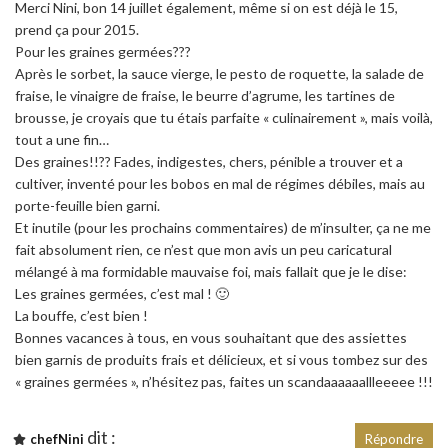
Merci Nini, bon 14 juillet également, même si on est déjà le 15,
prend ça pour 2015.
Pour les graines germées???
Après le sorbet, la sauce vierge, le pesto de roquette, la salade de
fraise, le vinaigre de fraise, le beurre d’agrume, les tartines de
brousse, je croyais que tu étais parfaite « culinairement », mais voilà,
tout a une fin…
Des graines!!?? Fades, indigestes, chers, pénible a trouver et a
cultiver, inventé pour les bobos en mal de régimes débiles, mais au
porte-feuille bien garni.
Et inutile (pour les prochains commentaires) de m’insulter, ça ne me
fait absolument rien, ce n’est que mon avis un peu caricatural
mélangé à ma formidable mauvaise foi, mais fallait que je le dise:
Les graines germées, c’est mal ! 🙂
La bouffe, c’est bien !
Bonnes vacances à tous, en vous souhaitant que des assiettes
bien garnis de produits frais et délicieux, et si vous tombez sur des
« graines germées », n’hésitez pas, faites un scandaaaaaallleeeee !!!
dit :
chefNini
Répondre