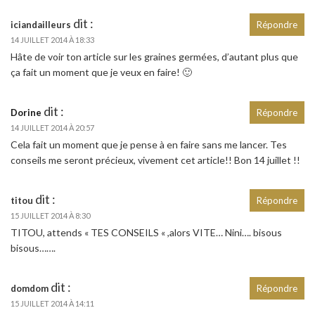
dit :
iciandailleurs
Répondre
14 JUILLET 2014 À 18:33
Hâte de voir ton article sur les graines germées, d’autant plus que
ça fait un moment que je veux en faire! 🙂
dit :
Dorine
Répondre
14 JUILLET 2014 À 20:57
Cela fait un moment que je pense à en faire sans me lancer. Tes
conseils me seront précieux, vivement cet article!! Bon 14 juillet !!
dit :
titou
Répondre
15 JUILLET 2014 À 8:30
TITOU, attends « TES CONSEILS « ,alors VITE… Nini…. bisous
bisous…….
dit :
domdom
Répondre
15 JUILLET 2014 À 14:11