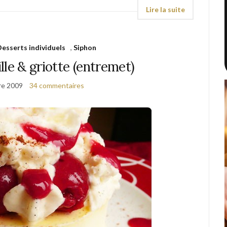
Desserts individuels
,
Siphon
lle & griotte (entremet)
re 2009
34 commentaires