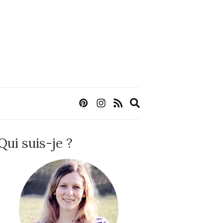
Expand
search
form
Qui suis-je ?