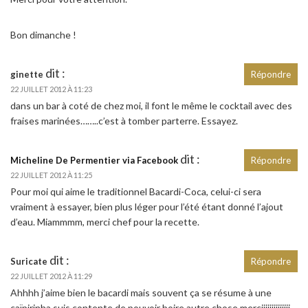
Bon dimanche !
dit :
ginette
Répondre
22 JUILLET 2012 À 11:23
dans un bar à coté de chez moi, il font le même le cocktail avec des
fraises marinées……..c’est à tomber parterre. Essayez.
dit :
Micheline De Permentier via Facebook
Répondre
22 JUILLET 2012 À 11:25
Pour moi qui aime le traditionnel Bacardi-Coca, celui-ci sera
vraiment à essayer, bien plus léger pour l’été étant donné l’ajout
d’eau. Miammmm, merci chef pour la recette.
dit :
Suricate
Répondre
22 JUILLET 2012 À 11:29
Ahhhh j’aime bien le bacardi mais souvent ça se résume à une
caïpirinha suis contente de pouvoir boire autre chose merciiiiiiiiiiiiii