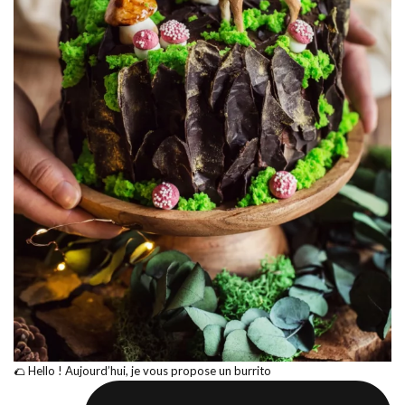
🌮 Hello ! Aujourd’hui, je vous propose un burrito