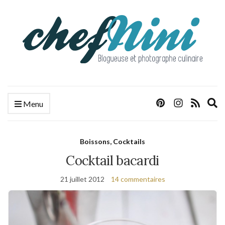
E
Menu
s
f
Boissons, Cocktails
Cocktail bacardi
21 juillet 2012
14 commentaires