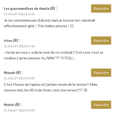
dit :
Les gourmandises de Amela
Répondre
21 JUILLET 2012 À 16:43
Je ne consomme pas d’alcool, mais je trouve ton cokcktail
effectivement girly ! Très belles photos ! 🙂
dit :
titou
Répondre
21 JUILLET 2012 À 17:26
» la vie en rose », voila le nom de ce cocktail !!!( et rose c’est sa
couleur..) qu’en penses-tu, NINI ??? TITOU….
dit :
Mouek
Répondre
21 JUILLET 2012 À 19:45
C’est l’heure de l’apéro et j’ai bien envie de le tenter!! Mais
rassure-moi, les 40 cl de rhum c’est une erreur?!!? 😉
dit :
Matth
Répondre
21 JUILLET 2012 À 19:53