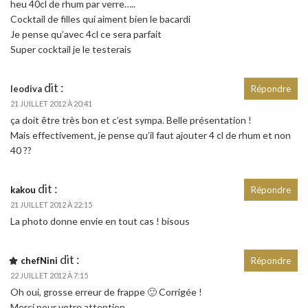
heu 40cl de rhum par verre…..
Cocktail de filles qui aiment bien le bacardi
Je pense qu’avec 4cl ce sera parfait
Super cocktail je le testerais
dit :
leodiva
Répondre
21 JUILLET 2012 À 20:41
ça doit être très bon et c’est sympa. Belle présentation !
Mais effectivement, je pense qu’il faut ajouter 4 cl de rhum et non
40 ??
dit :
kakou
Répondre
21 JUILLET 2012 À 22:15
La photo donne envie en tout cas ! bisous
dit :
chefNini
Répondre
22 JUILLET 2012 À 7:15
Oh oui, grosse erreur de frappe 🙂 Corrigée !
Merci pour votre attention.