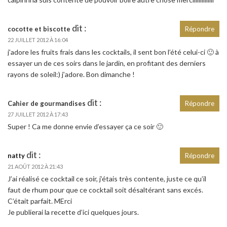
dit :
cocotte et biscotte
Répondre
22 JUILLET 2012 À 16:04
j’adore les fruits frais dans les cocktails, il sent bon l’été celui-ci 🙂 à
essayer un de ces soirs dans le jardin, en profitant des derniers
rayons de soleil:) j’adore. Bon dimanche !
dit :
Cahier de gourmandises
Répondre
27 JUILLET 2012 À 17:43
Super ! Ca me donne envie d’essayer ça ce soir 🙂
dit :
natty
Répondre
21 AOÛT 2012 À 21:43
J’ai réalisé ce cocktail ce soir, j’étais très contente, juste ce qu’il
faut de rhum pour que ce cocktail soit désaltérant sans excés.
C’était parfait. MErci
Je publierai la recette d’ici quelques jours.