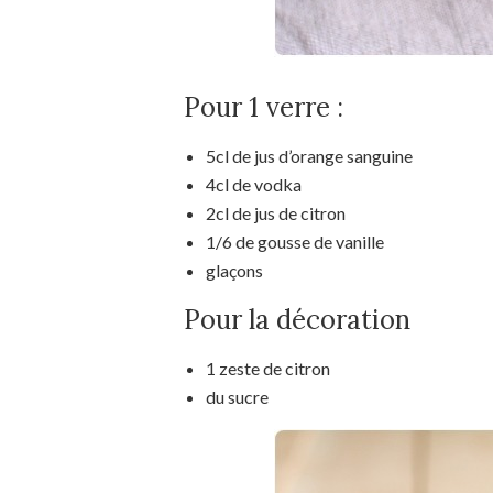
Pour 1 verre :
5cl de jus d’orange sanguine
4cl de vodka
2cl de jus de citron
1/6 de gousse de vanille
glaçons
Pour la décoration
1 zeste de citron
du sucre