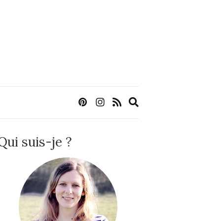
Expand
search
form
Qui suis-je ?