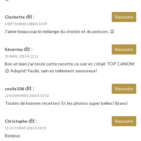
dit :
Clochette
Répondre
4 SEPTEMBRE 2008 À 10:09
J’aime beaucoup le mélange du chorizo et du poisson. 😉
dit :
Séverine
Répondre
29 AVRIL 2013 À 22:11
Bon et bien j’ai testé cette recette ce soir et c’était TOP CANON!
😉 Adopté! Facile, sain et tellement savoureux!
dit :
cevile106
Répondre
22 NOVEMBRE 2014 À 23:50
Toutes de bonnes recettes! Et les photos super belles! Bravo!
dit :
Christophe
Répondre
11 OCTOBRE 2015 À 18:19
Bonjour,