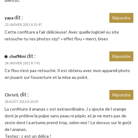
bientôt.
dit :
yaya
Répondre
23 JANVIER 2011 À 21:47
Cette confiture a l’air délicieuse! Avec quelle logiciel ou site
retouche-tu tes photos stp? « effet flou » merci, bises
dit :
chefNini
Répondre
24 JANVIER 2011 À 7:41
Ce flou n’est pas retouché. Il est obtenu avec mon appareil photo
en jouant sur l’ouverture et la mise au point.
dit :
ChristL
Répondre
28 AOÛT 2013 À 20:35
La confiture d ananas c est extraordinaire. J y ajoute de l orange
dont je prélève la pulpe sans peau ni pépin, et je ne mets pas de
zeste dont l a.ertume prend trop, selon moi ! Le dessus sur le goût
de l ananas.
Testez : c est un délice !