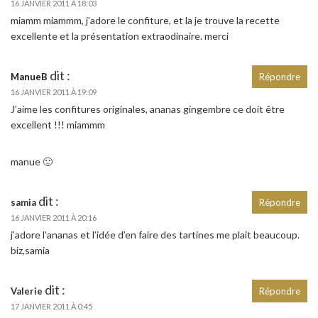
16 JANVIER 2011 À 18:03
miamm miammm, j’adore le confiture, et la je trouve la recette
excellente et la présentation extraodinaire. merci
dit :
ManueB
Répondre
16 JANVIER 2011 À 19:09
J’aime les confitures originales, ananas gingembre ce doit être
excellent !!! miammm
manue 🙂
dit :
samia
Répondre
16 JANVIER 2011 À 20:16
j’adore l’ananas et l’idée d’en faire des tartines me plait beaucoup.
biz,samia
dit :
Valerie
Répondre
17 JANVIER 2011 À 0:45