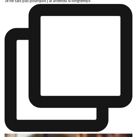
Je ne sais pas pourquoi j’ai attendu si longtemps