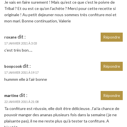
Je vais en faire surement ! Mais qu’est ce que c’est le poivre de
Tribal ? Et ou est ce qu’on l’achète ? Merci pour cette recette si
originale ! Au petit dejeuner nous sommes très confiture moi et
mon mari. Bonne continuation, Valerie
dit :
roxane
Répondre
17 JANVIER 2011 À 3:03
c’est très bon….
dit :
boopcook
Répondre
17 JANVIER 2011 À 19:17
hummm elle à l’air bonne
dit :
martine
Répondre
22 JANVIER 2011 À 21:08
Ta confiture est réussie, elle doit être délicieuse. J’ai la chance de
pouvoir manger des ananas plusieurs fois dans la semaine ( je ne
plaisante pas), il ne me reste plus qu’à tester ta confiture. A