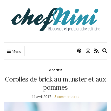
E
Menu
s
f
Apéritif
Corolles de brick au munster et aux
pommes
11 avril 2017
3 commentaires