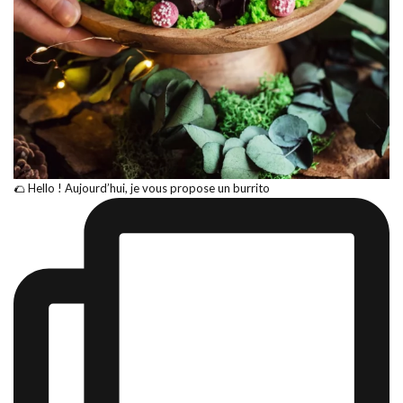
🌮 Hello ! Aujourd’hui, je vous propose un burrito