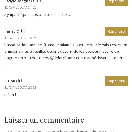
dit :
LadyMilonguera
Répondre
11 AVRIL 2017 À 14:31
Sympathiques ces petites corolles…
dit :
Ingrid
Répondre
11 AVRIL 2017 À 16:09
L’association pomme-fromage miam ! Je pense que je vais tester en
empilant mes 3 feuilles de brick avant de les couper histoire de
gagner un peu de temps 😉 Merci pour cette appétissante recette
!
dit :
Galou
Répondre
11 AVRIL 2017 À 20:03
miam !
Laisser un commentaire
Votre adresse e-mail ne sera pas publiée.
Les champs obligatoires sont