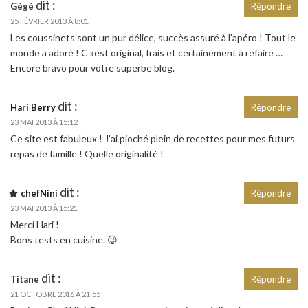
dit :
Gégé
Répondre
25 FÉVRIER 2013 À 8:01
Les coussinets sont un pur délice, succès assuré à l’apéro ! Tout le
monde a adoré ! C »est original, frais et certainement à refaire …
Encore bravo pour votre superbe blog.
dit :
Hari Berry
Répondre
23 MAI 2013 À 15:12
Ce site est fabuleux ! J’ai pioché plein de recettes pour mes futurs
repas de famille ! Quelle originalité !
dit :
chefNini
Répondre
23 MAI 2013 À 15:21
Merci Hari !
Bons tests en cuisine. 😉
dit :
Titane
Répondre
21 OCTOBRE 2016 À 21:55