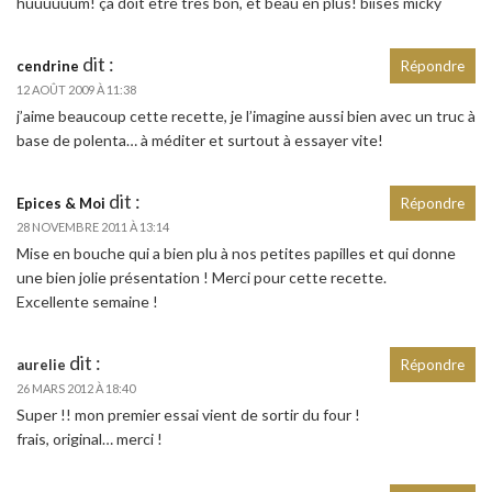
huuuuuum! ça doit être très bon, et beau en plus! biises micky
dit :
cendrine
Répondre
12 AOÛT 2009 À 11:38
j’aime beaucoup cette recette, je l’imagine aussi bien avec un truc à
base de polenta… à méditer et surtout à essayer vite!
dit :
Epices & Moi
Répondre
28 NOVEMBRE 2011 À 13:14
Mise en bouche qui a bien plu à nos petites papilles et qui donne
une bien jolie présentation ! Merci pour cette recette.
Excellente semaine !
dit :
aurelie
Répondre
26 MARS 2012 À 18:40
Super !! mon premier essai vient de sortir du four !
frais, original… merci !