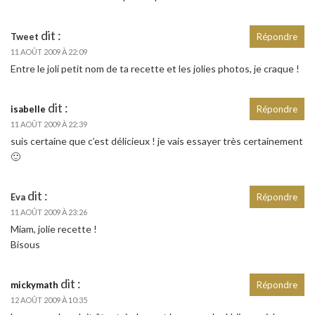
dit :
Tweet
Répondre
11 AOÛT 2009 À 22:09
Entre le joli petit nom de ta recette et les jolies photos, je craque !
dit :
isabelle
Répondre
11 AOÛT 2009 À 22:39
suis certaine que c’est délicieux ! je vais essayer très certainement
🙂
dit :
Eva
Répondre
11 AOÛT 2009 À 23:26
Miam, jolie recette !
Bisous
dit :
mickymath
Répondre
12 AOÛT 2009 À 10:35