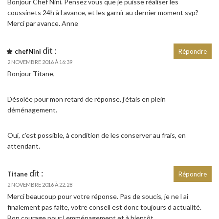
Bonjour Chef Nini. Pensez vous que je puisse réaliser les
coussinets 24h à l avance, et les garnir au dernier moment svp?
Merci par avance. Anne
dit :
chefNini
Répondre
2 NOVEMBRE 2016 À 16:39
Bonjour Titane,
Désolée pour mon retard de réponse, j’étais en plein
déménagement.
Oui, c’est possible, à condition de les conserver au frais, en
attendant.
dit :
Titane
Répondre
2 NOVEMBRE 2016 À 22:28
Merci beaucoup pour votre réponse. Pas de soucis, je ne l ai
finalement pas faite, votre conseil est donc toujours d actualité.
Bon courage pour l emménagement et à bientôt.