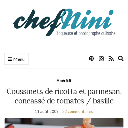
E
Menu
s
f
Apéritif
Coussinets de ricotta et parmesan,
concassé de tomates / basilic
11 août 2009
22 commentaires