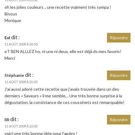
oh les jolies couleurs .. une recette vraiment très sympa !
Bisous
Monique
dit :
Eol
Répondre
11 AOÛT 2009 À 20:50
eT BEN ALLLEZ ho, ni une ni deux, elle est déjà ds mes favoris!
Merci
dit :
Stéphanie
Répondre
11 AOÛT 2009 À 21:05
J’ai aussi adoré cette recette que j’avais trouvée dans un des
derniers « Saveurs » il me semble… Une très bonne surprise à la
dégustation, la consistance de ces coussinets est remarquable!
dit :
lili
Répondre
11 AOÛT 2009 À 22:02
voici une très bonne idée pour l’apéro !