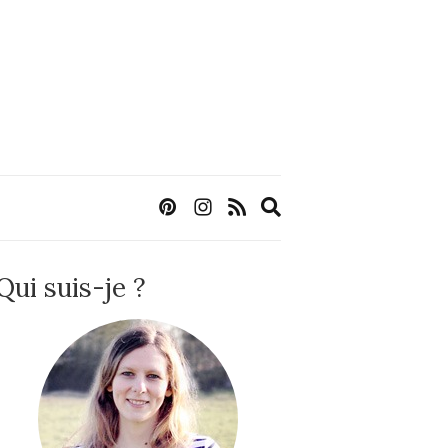
Expand
search
form
Qui suis-je ?