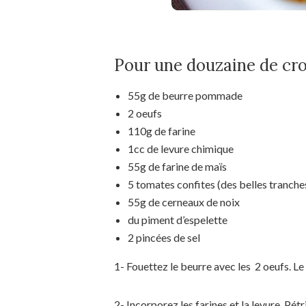
Pour une douzaine de cro
55g de beurre pommade
2 oeufs
110g de farine
1cc de levure chimique
55g de farine de maïs
5 tomates confites (des belles tranches
55g de cerneaux de noix
du piment d’espelette
2 pincées de sel
1- Fouettez le beurre avec les 2 oeufs. L
2- Incorporez les farines et la levure. Pétr