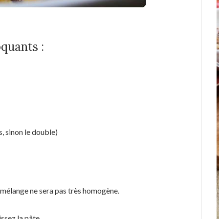
quants :
, sinon le double)
e mélange ne sera pas très homogène.
issez la pâte.