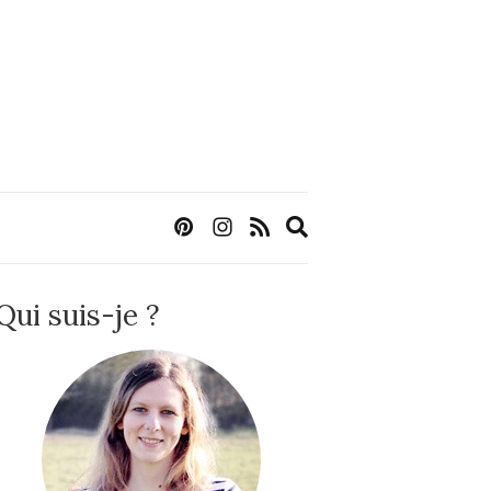
Expand
search
form
Qui suis-je ?