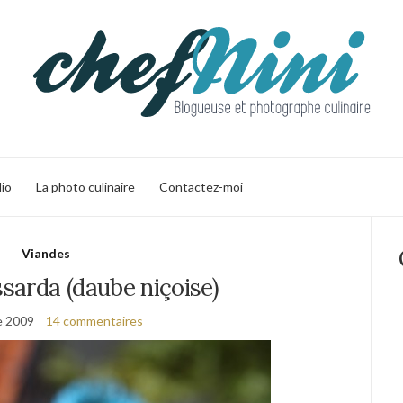
lio
La photo culinaire
Contactez-moi
Viandes
ssarda (daube niçoise)
e 2009
14 commentaires