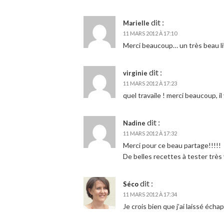
dit :
Marielle
11 MARS 2012 À 17:10
Merci beaucoup… un très beau li
dit :
virginie
11 MARS 2012 À 17:23
quel travaile ! merci beaucoup, il
dit :
Nadine
11 MARS 2012 À 17:32
Merci pour ce beau partage!!!!!
De belles recettes à tester très
dit :
Séco
11 MARS 2012 À 17:34
Je crois bien que j’ai laissé écha