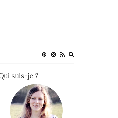
Expand
search
form
Qui suis-je ?