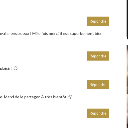
Répondre
ail monstrueux ! Mille fois merci, il est superbement bien
Répondre
laisir ! 🙂
Répondre
e. Merci de le partager. A très bientôt. 🙂
Répondre