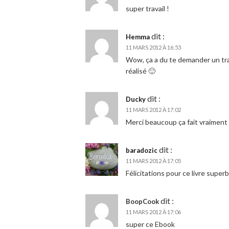
super travail !
dit :
Hemma
11 MARS 2012 À 16:53
Wow, ça a du te demander un trav
réalisé 🙂
dit :
Ducky
11 MARS 2012 À 17:02
Merci beaucoup ça fait vraiment p
dit :
baradozic
11 MARS 2012 À 17:05
Félicitations pour ce livre superb
dit :
BoopCook
11 MARS 2012 À 17:06
super ce Ebook