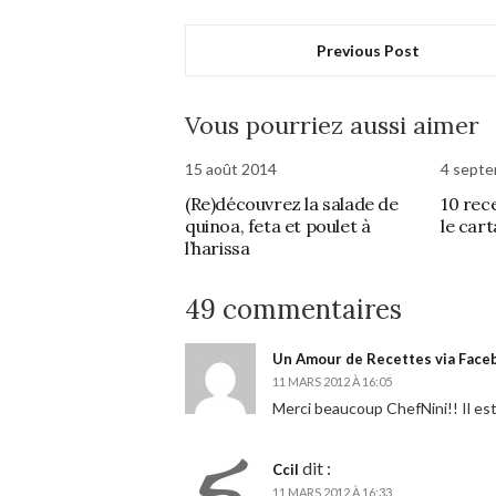
Previous Post
Vous pourriez aussi aimer
15 août 2014
4 sept
(Re)découvrez la salade de
10 rec
quinoa, feta et poulet à
le car
l’harissa
49 commentaires
Un Amour de Recettes via Face
11 MARS 2012 À 16:05
Merci beaucoup ChefNini!! Il est
dit :
Ccil
11 MARS 2012 À 16:33