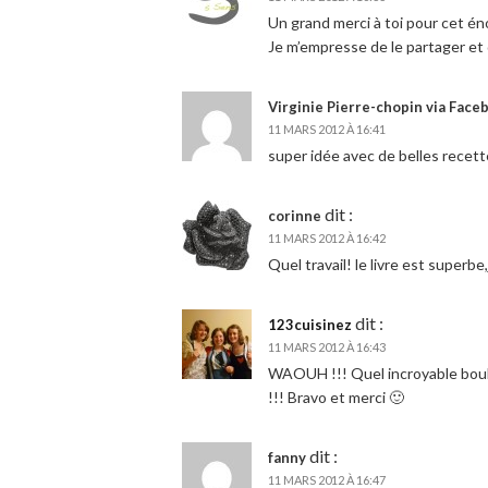
Un grand merci à toi pour cet éno
Je m’empresse de le partager et d
Virginie Pierre-chopin via Face
11 MARS 2012 À 16:41
super idée avec de belles recet
dit :
corinne
11 MARS 2012 À 16:42
Quel travail! le livre est superbe
dit :
123cuisinez
11 MARS 2012 À 16:43
WAOUH !!! Quel incroyable boulo
!!! Bravo et merci 🙂
dit :
fanny
11 MARS 2012 À 16:47