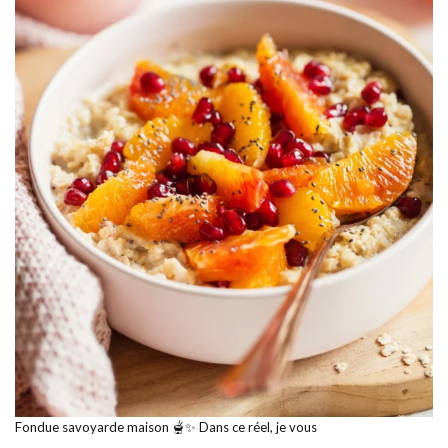
Fondue savoyarde maison 🫕✨ Dans ce réel, je vous