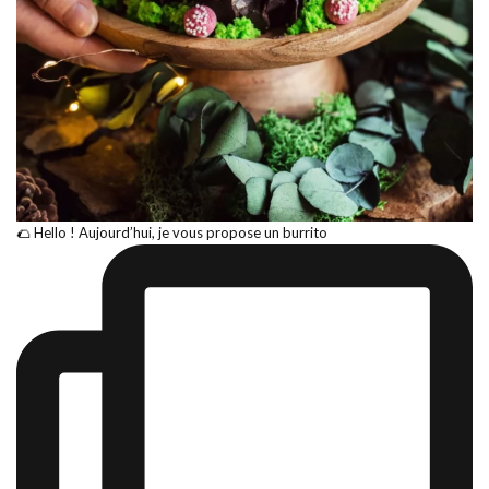
🌮 Hello ! Aujourd’hui, je vous propose un burrito