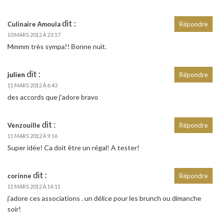
dit :
Culinaire Amoula
Répondre
10 MARS 2012 À 23:17
Mmmm très sympa!! Bonne nuit.
dit :
julien
Répondre
11 MARS 2012 À 6:43
des accords que j’adore bravo
dit :
Venzouille
Répondre
11 MARS 2012 À 9:16
Super idée! Ca doit être un régal! A tester!
dit :
corinne
Répondre
11 MARS 2012 À 14:11
j’adore ces associations . un délice pour les brunch ou dimanche
soir!