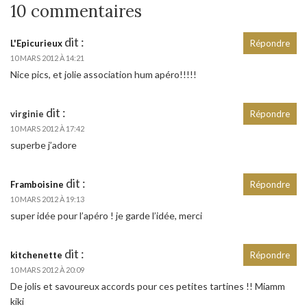
10 commentaires
dit :
L'Epicurieux
Répondre
10 MARS 2012 À 14:21
Nice pics, et jolie association hum apéro!!!!!
dit :
virginie
Répondre
10 MARS 2012 À 17:42
superbe j’adore
dit :
Framboisine
Répondre
10 MARS 2012 À 19:13
super idée pour l’apéro ! je garde l’idée, merci
dit :
kitchenette
Répondre
10 MARS 2012 À 20:09
De jolis et savoureux accords pour ces petites tartines !! Miamm
kiki