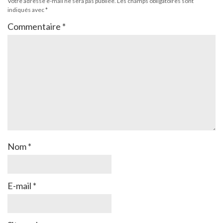
Votre adresse e-mail ne sera pas publiée.
Les champs obligatoires sont
indiqués avec
*
Commentaire
*
Nom
*
E-mail
*