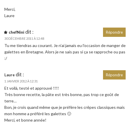
Merci,
Laure
dit :
chefNini
Répondre
30 DÉCEMBRE 2011 À 12:48
Tu me tiendras au courant. Je n’ai jamais eu l’occasion de manger de
galettes en Bretagne. Alors je ne sais pas si ça se rapproche ou pas
:/
dit :
Laure
Répondre
1 JANVIER 2012 À 12:31
Et voilà, testé et approuvé !!!!
Très bonne recette, la pâte est très bonne, pas trop ce goût de
terre…
Bon, je crois quand même que je préfère les crêpes classiques mais
mon homme a préféré les galettes 🙂
Merci, et bonne année!