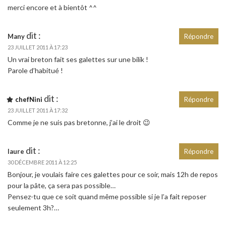
merci encore et à bientôt ^^
dit :
Many
Répondre
23 JUILLET 2011 À 17:23
Un vrai breton fait ses galettes sur une bilik !
Parole d’habitué !
dit :
chefNini
Répondre
23 JUILLET 2011 À 17:32
Comme je ne suis pas bretonne, j’ai le droit 😉
dit :
laure
Répondre
30 DÉCEMBRE 2011 À 12:25
Bonjour, je voulais faire ces galettes pour ce soir, mais 12h de repos
pour la pâte, ça sera pas possible…
Pensez-tu que ce soit quand même possible si je l’a fait reposer
seulement 3h?…