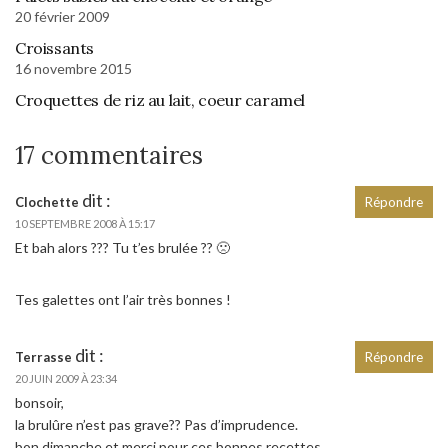
20 février 2009
Croissants
16 novembre 2015
Croquettes de riz au lait, coeur caramel
17 commentaires
dit :
Clochette
Répondre
10 SEPTEMBRE 2008 À 15:17
Et bah alors ??? Tu t’es brulée ?? 🙁
Tes galettes ont l’air très bonnes !
dit :
Terrasse
Répondre
20 JUIN 2009 À 23:34
bonsoir,
la brulûre n’est pas grave?? Pas d’imprudence.
bon dimanche et merci pour ces bonnes recettes.