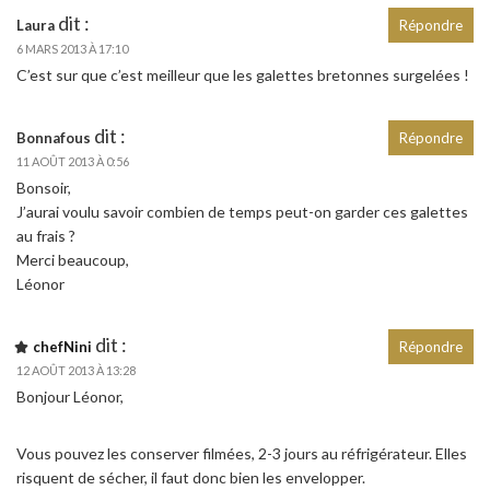
dit :
Laura
Répondre
6 MARS 2013 À 17:10
C’est sur que c’est meilleur que les galettes bretonnes surgelées !
dit :
Bonnafous
Répondre
11 AOÛT 2013 À 0:56
Bonsoir,
J’aurai voulu savoir combien de temps peut-on garder ces galettes
au frais ?
Merci beaucoup,
Léonor
dit :
chefNini
Répondre
12 AOÛT 2013 À 13:28
Bonjour Léonor,
Vous pouvez les conserver filmées, 2-3 jours au réfrigérateur. Elles
risquent de sécher, il faut donc bien les envelopper.