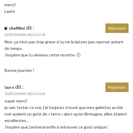
merci!
Laure
dit :
chefNini
Répondre
30 DÉCEMBRE 2011 À 12:34
Non, ça n’est pas trop grave si tu ne la laisses pas reposer autant
de temps.
J’espère que tu aimeras cette recette. 🙂
Bonne journée !
dit :
laure
Répondre
30 DÉCEMBRE 2011 À 12:41
super merci!
je vais tester ce soir, j’ai toujours trouvé que mes galettes au blé
noir avaient un goût de « terre » alors qu’en Bretagne, elles étaient
excellentes…
J’espère que j’arriverai enfin à retrouver ce goût unique!