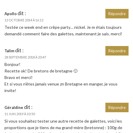
dit :
Apollo
Répondre
12 OCTOBRE 2014 À 16:12
Testée ce week end en crêpe party… nickel. Je m étais toujours
demandé comment faire des galettes, maintenant je sais. merci!
dit :
Talim
Répondre
28 SEPTEMBRE 2018 À 20:47
Bonjour!
Recette ok! De bretons de bretagne 🙂
Bravo et merci!
Et si vous n’êtes jamais venue zn Bretagne en manger, je vous
invite!
dit :
Géraldine
Répondre
11 JUIN 2019 À 10:50
Si vous souhaitez tester une autre recette de galettes, voici les
proportions que je tiens de ma grand-mère (bretonne) : 100g de