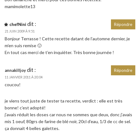
mamimolette13
dit :
chefNini
Répondre
21 JUIN 2009 À 9:51
Bonjour Terrasse ! Cette recette datant de l’automne dernier, je
m’en suis remise 🙂
En tout cas merci de t’en inquiéter. Très bonne journée !
dit :
annakilljoy
Répondre
11 JANVIER 2011 À 20:04
coucou!
je viens tout juste de tester ta recette, verdict : elle est très
bonne! c’est adopté!
j’avais réduit les doses car nous ne sommes que deux, donc j’avais
mis 1 oeuf, 80grs de farine de blé noir, 20cl d’eau, 1/3 de cc de sel.
ça donnait 4 belles galettes.