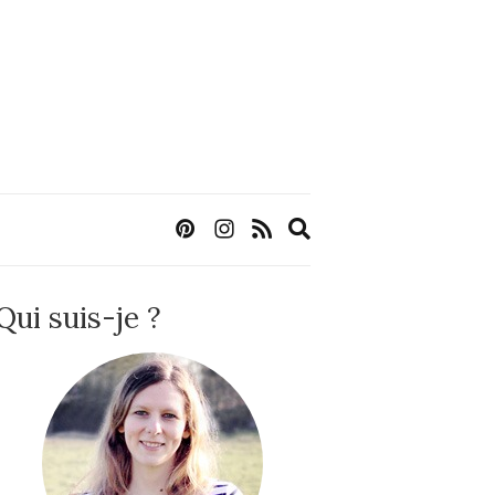
Expand
search
form
Qui suis-je ?