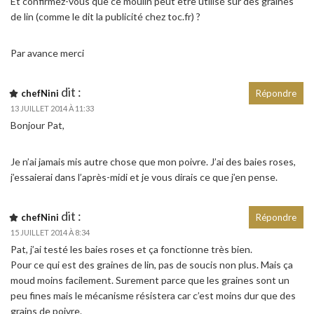
Et confirmez-vous que ce moulin peut être utilisé sur des graines
de lin (comme le dit la publicité chez toc.fr) ?
Par avance merci
dit :
chefNini
Répondre
13 JUILLET 2014 À 11:33
Bonjour Pat,
Je n’ai jamais mis autre chose que mon poivre. J’ai des baies roses,
j’essaierai dans l’après-midi et je vous dirais ce que j’en pense.
dit :
chefNini
Répondre
15 JUILLET 2014 À 8:34
Pat, j’ai testé les baies roses et ça fonctionne très bien.
Pour ce qui est des graines de lin, pas de soucis non plus. Mais ça
moud moins facilement. Surement parce que les graines sont un
peu fines mais le mécanisme résistera car c’est moins dur que des
grains de poivre.