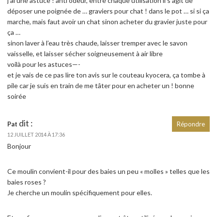
j’ai une astuce ! anti odeur, entre chaque utilisation il s’agit de
déposer une poignée de … graviers pour chat ! dans le pot … si si ça
marche, mais faut avoir un chat sinon acheter du gravier juste pour
ça …
sinon laver à l’eau très chaude, laisser tremper avec le savon
vaisselle, et laisser sécher soigneusement à air libre
voilà pour les astuces—-
et je vais de ce pas lire ton avis sur le couteau kyocera, ça tombe à
pile car je suis en train de me tâter pour en acheter un ! bonne
soirée
dit :
Pat
Répondre
12 JUILLET 2014 À 17:36
Bonjour
Ce moulin convient-il pour des baies un peu « molles » telles que les
baies roses ?
Je cherche un moulin spécifiquement pour elles.