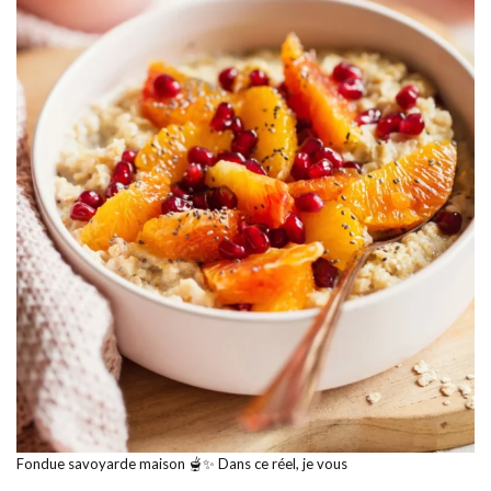
Fondue savoyarde maison 🫕✨ Dans ce réel, je vous