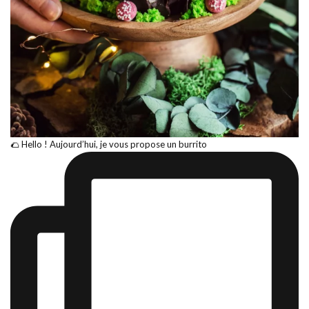
🌮 Hello ! Aujourd’hui, je vous propose un burrito