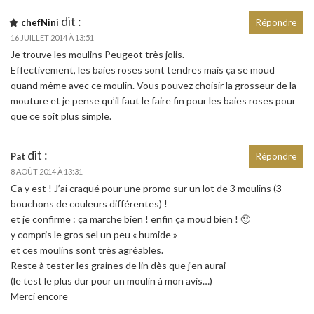
dit :
chefNini
Répondre
16 JUILLET 2014 À 13:51
Je trouve les moulins Peugeot très jolis.
Effectivement, les baies roses sont tendres mais ça se moud
quand même avec ce moulin. Vous pouvez choisir la grosseur de la
mouture et je pense qu’il faut le faire fin pour les baies roses pour
que ce soit plus simple.
dit :
Pat
Répondre
8 AOÛT 2014 À 13:31
Ca y est ! J’ai craqué pour une promo sur un lot de 3 moulins (3
bouchons de couleurs différentes) !
et je confirme : ça marche bien ! enfin ça moud bien ! 🙂
y compris le gros sel un peu « humide »
et ces moulins sont très agréables.
Reste à tester les graines de lin dès que j’en aurai
(le test le plus dur pour un moulin à mon avis…)
Merci encore