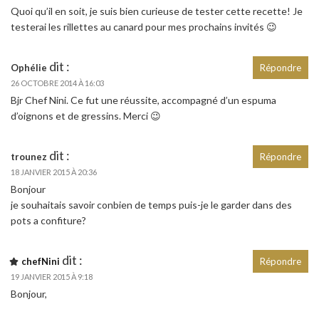
Quoi qu’il en soit, je suis bien curieuse de tester cette recette! Je
testerai les rillettes au canard pour mes prochains invités 😉
dit :
Ophélie
Répondre
26 OCTOBRE 2014 À 16:03
Bjr Chef Nini. Ce fut une réussite, accompagné d’un espuma
d’oignons et de gressins. Merci 😉
dit :
trounez
Répondre
18 JANVIER 2015 À 20:36
Bonjour
je souhaitais savoir conbien de temps puis-je le garder dans des
pots a confiture?
dit :
chefNini
Répondre
19 JANVIER 2015 À 9:18
Bonjour,