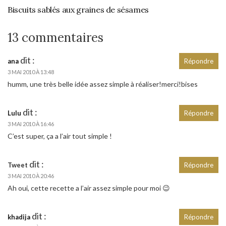
Biscuits sablés aux graines de sésames
13 commentaires
dit :
ana
Répondre
3 MAI 2010 À 13:48
humm, une très belle idée assez simple à réaliser!merci!bises
dit :
Lulu
Répondre
3 MAI 2010 À 16:46
C’est super, ça a l’air tout simple !
dit :
Tweet
Répondre
3 MAI 2010 À 20:46
Ah oui, cette recette a l’air assez simple pour moi 😉
dit :
khadija
Répondre