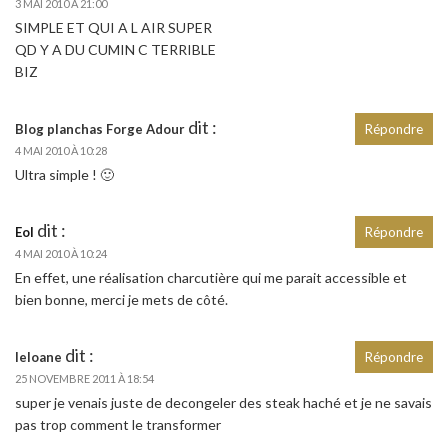
3 MAI 2010 À 21:00
SIMPLE ET QUI A L AIR SUPER
QD Y A DU CUMIN C TERRIBLE
BIZ
dit :
Blog planchas Forge Adour
Répondre
4 MAI 2010 À 10:28
Ultra simple ! 🙂
dit :
Eol
Répondre
4 MAI 2010 À 10:24
En effet, une réalisation charcutière qui me parait accessible et
bien bonne, merci je mets de côté.
dit :
leloane
Répondre
25 NOVEMBRE 2011 À 18:54
super je venais juste de decongeler des steak haché et je ne savais
pas trop comment le transformer