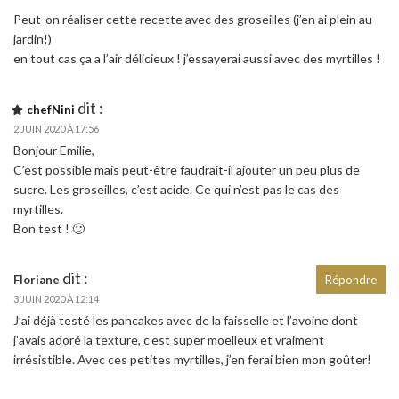
Peut-on réaliser cette recette avec des groseilles (j’en ai plein au
jardin!)
en tout cas ça a l’air délicieux ! j’essayerai aussi avec des myrtilles !
dit :
chefNini
2 JUIN 2020 À 17:56
Bonjour Emilie,
C’est possible mais peut-être faudrait-il ajouter un peu plus de
sucre. Les groseilles, c’est acide. Ce qui n’est pas le cas des
myrtilles.
Bon test ! 🙂
dit :
Floriane
Répondre
3 JUIN 2020 À 12:14
J’ai déjà testé les pancakes avec de la faisselle et l’avoine dont
j’avais adoré la texture, c’est super moelleux et vraiment
irrésistible. Avec ces petites myrtilles, j’en ferai bien mon goûter!