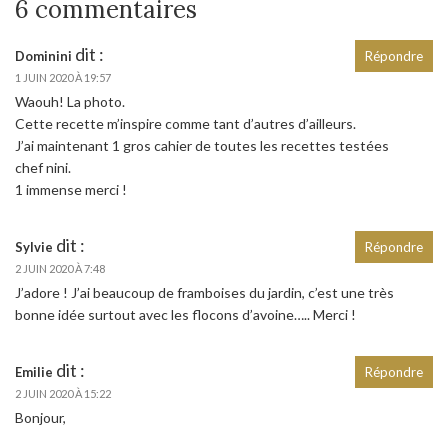
6 commentaires
dit :
Dominini
Répondre
1 JUIN 2020 À 19:57
Waouh! La photo.
Cette recette m’inspire comme tant d’autres d’ailleurs.
J’ai maintenant 1 gros cahier de toutes les recettes testées
chef nini.
1 immense merci !
dit :
Sylvie
Répondre
2 JUIN 2020 À 7:48
J’adore ! J’ai beaucoup de framboises du jardin, c’est une très
bonne idée surtout avec les flocons d’avoine….. Merci !
dit :
Emilie
Répondre
2 JUIN 2020 À 15:22
Bonjour,