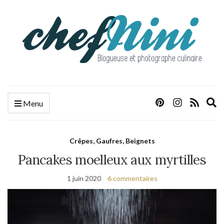
E
Menu
s
f
Crêpes, Gaufres, Beignets
Pancakes moelleux aux myrtilles
1 juin 2020
6 commentaires