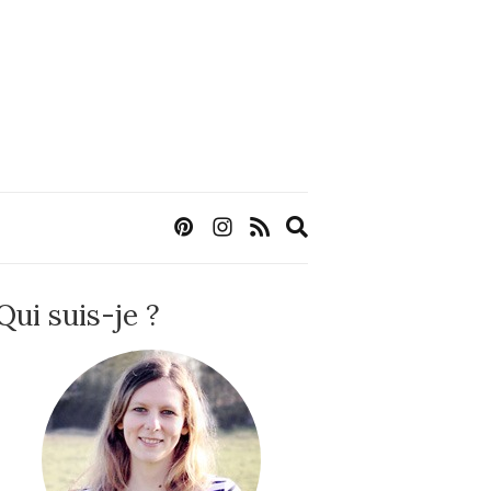
Expand
search
form
Qui suis-je ?