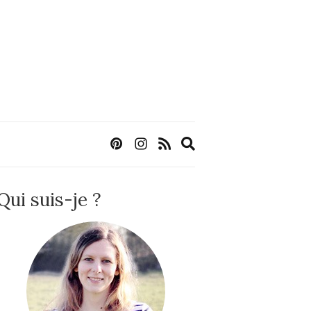
Expand
search
form
Qui suis-je ?