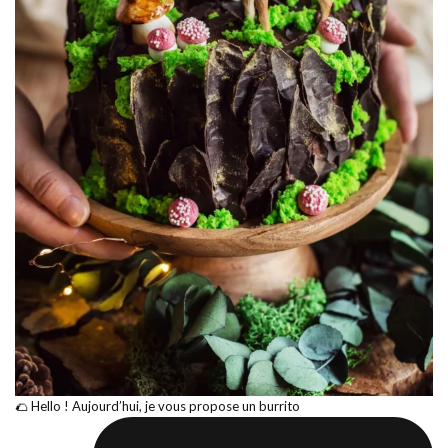
🌮 Hello ! Aujourd’hui, je vous propose un burrito