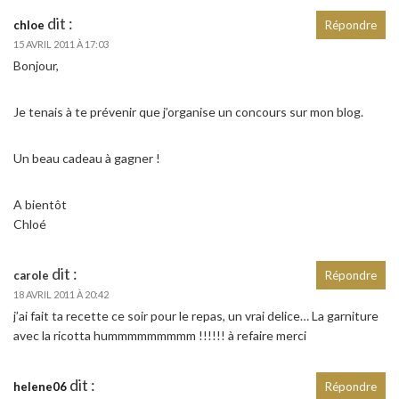
dit :
chloe
Répondre
15 AVRIL 2011 À 17:03
Bonjour,
Je tenais à te prévenir que j’organise un concours sur mon blog.
Un beau cadeau à gagner !
A bientôt
Chloé
dit :
carole
Répondre
18 AVRIL 2011 À 20:42
j’ai fait ta recette ce soir pour le repas, un vrai delice… La garniture
avec la ricotta hummmmmmmmm !!!!!! à refaire merci
dit :
helene06
Répondre