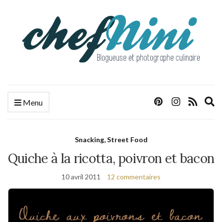
E
Menu
s
f
Snacking, Street Food
Quiche à la ricotta, poivron et bacon
10 avril 2011
12 commentaires