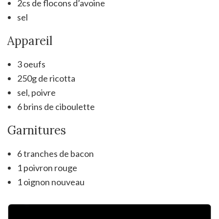
2cs de flocons d’avoine
sel
Appareil
3 oeufs
250g de ricotta
sel, poivre
6 brins de ciboulette
Garnitures
6 tranches de bacon
1 poivron rouge
1 oignon nouveau