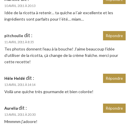
10 AVRIL 2011 À 20:13
Idée de la ricotta à retenir… ta quiche a l´air excellente et les
ingrédients sont parfaits pour l´été… miam…
dit :
pitchoulie
Répondre
11 AVRIL 2011 À 8:35
Tes photos donnent l’eau à la bouche! J’aime beaucoup l’idée
d’utiliser de la ricotta, çà change de la crème fraîche. merci pour
cette recette!
dit :
Hèle Heldé
Répondre
13 AVRIL 2011 À 14:14
Voilà une quiche très gourmande et bien colorée!
dit :
Aurelia
Répondre
13 AVRIL 2011 À 20:30
Mmmmm j’adoore!