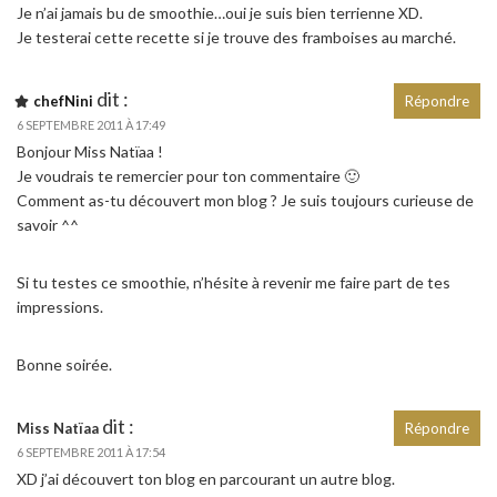
Je n’ai jamais bu de smoothie…oui je suis bien terrienne XD.
Je testerai cette recette si je trouve des framboises au marché.
dit :
chefNini
Répondre
6 SEPTEMBRE 2011 À 17:49
Bonjour Miss Natïaa !
Je voudrais te remercier pour ton commentaire 🙂
Comment as-tu découvert mon blog ? Je suis toujours curieuse de
savoir ^^
Si tu testes ce smoothie, n’hésite à revenir me faire part de tes
impressions.
Bonne soirée.
dit :
Miss Natïaa
Répondre
6 SEPTEMBRE 2011 À 17:54
XD j’ai découvert ton blog en parcourant un autre blog.