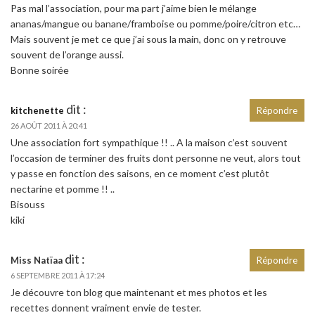
Pas mal l’association, pour ma part j’aime bien le mélange
ananas/mangue ou banane/framboise ou pomme/poire/citron etc…
Mais souvent je met ce que j’ai sous la main, donc on y retrouve
souvent de l’orange aussi.
Bonne soirée
dit :
kitchenette
Répondre
26 AOÛT 2011 À 20:41
Une association fort sympathique !! .. A la maison c’est souvent
l’occasion de terminer des fruits dont personne ne veut, alors tout
y passe en fonction des saisons, en ce moment c’est plutôt
nectarine et pomme !! ..
Bisouss
kiki
dit :
Miss Natïaa
Répondre
6 SEPTEMBRE 2011 À 17:24
Je découvre ton blog que maintenant et mes photos et les
recettes donnent vraiment envie de tester.