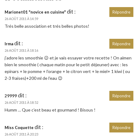
dit :
Marionet01 "novice en cuisine"
Répondre
26 AOÛT 2011 À 14:59
Trés belle association et trés belles photos!
dit :
Irma
Répondre
26 AOÛT 2011 À 18:16
j’adore les smoothie 😉 et je vais essayer votre recette ! On aimen
bien le smoothie ( chaque matin pour le petit déjeuner) avec : les
epinars + le pomme + l’orange + le citron vert + le miel+ 1 kiwi ( ou
2-3 fraises)+200 ml de l’eau 😉
dit :
29999
Répondre
26 AOÛT 2011 À 18:52
Humm … Que c’est beau et gourmand ! Bisous !
dit :
Miss Coquette
Répondre
26 AOÛT 2011 À 20:23