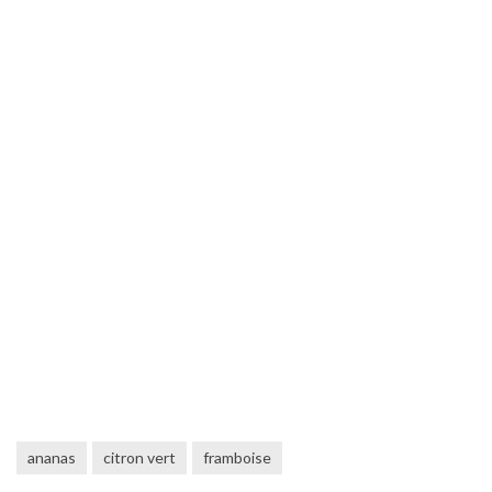
ananas
citron vert
framboise