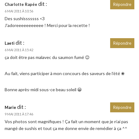
dit :
Charlotte Rapée
Répondre
6 MAI 2011 À 10:56
Des sushisssssss <3
J'adoreeeeeeeeeee ! Merci pour la recette !
dit :
Laeti
Répondre
6 MAI 2011 À 15:42
ça doit être pas malavec du saumon fumé 😉
Au fait, viens participer à mon concours des saveurs de l’été ❀
Bonne après-midi sous-ce beau soleil 😀
dit :
Marie
Répondre
9 MAI 2011 À 17:46
Vos photos sont magnifiques ! Ça fait un moment que je n’ai pas
mangé de sushis et tout ça me donne envie de remédier à ça ^^