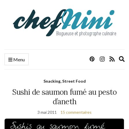
E
Menu
s
f
Snacking, Street Food
Sushi de saumon fumé au pesto
d’aneth
3 mai 2011
15 commentaires