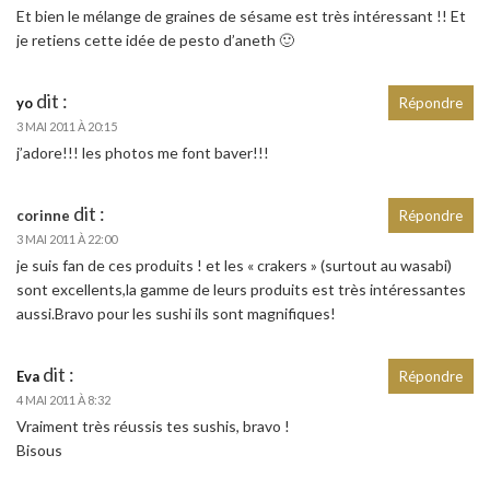
Et bien le mélange de graines de sésame est très intéressant !! Et
je retiens cette idée de pesto d’aneth 🙂
dit :
yo
Répondre
3 MAI 2011 À 20:15
j’adore!!! les photos me font baver!!!
dit :
corinne
Répondre
3 MAI 2011 À 22:00
je suis fan de ces produits ! et les « crakers » (surtout au wasabi)
sont excellents,la gamme de leurs produits est très intéressantes
aussi.Bravo pour les sushi ils sont magnifiques!
dit :
Eva
Répondre
4 MAI 2011 À 8:32
Vraiment très réussis tes sushis, bravo !
Bisous