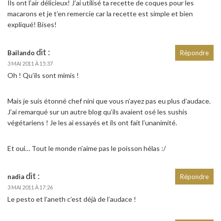
Ils ont l’air délicieux! J’ai utilisé ta recette de coques pour les
macarons et je t’en remercie car la recette est simple et bien
expliqué! Bises!
dit :
Bailando
Répondre
3 MAI 2011 À 15:37
Oh ! Qu’ils sont mimis !
Mais je suis étonné chef nini que vous n’ayez pas eu plus d’audace.
J’ai remarqué sur un autre blog qu’ils avaient osé les sushis
végétariens ! Je les ai essayés et ils ont fait l’unanimité.
Et oui… Tout le monde n’aime pas le poisson hélas :/
dit :
nadia
Répondre
3 MAI 2011 À 17:26
Le pesto et l’aneth c’est déjà de l’audace !