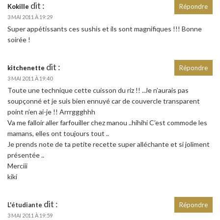
dit :
Kokille
Répondre
3 MAI 2011 À 19:29
Super appétissants ces sushis et ils sont magnifiques !!! Bonne
soirée !
dit :
kitchenette
Répondre
3 MAI 2011 À 19:40
Toute une technique cette cuisson du riz !! ..Je n’aurais pas
soupçonné et je suis bien ennuyé car de couvercle transparent
point n’en ai-je !! Arrrggghhh
Va me falloir aller farfouiller chez manou ..hihihi C’est commode les
mamans, elles ont toujours tout ..
Je prends note de ta petite recette super alléchante et si joliment
présentée ..
Merciii
kiki
dit :
L'étudiante
Répondre
3 MAI 2011 À 19:59