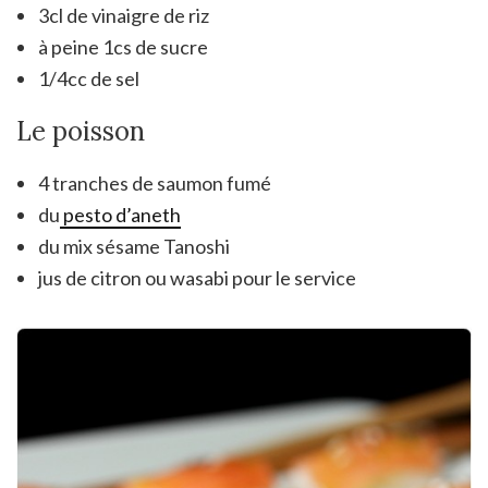
3cl de vinaigre de riz
à peine 1cs de sucre
1/4cc de sel
Le poisson
4 tranches de saumon fumé
du
pesto d’aneth
du mix sésame Tanoshi
jus de citron ou wasabi pour le service