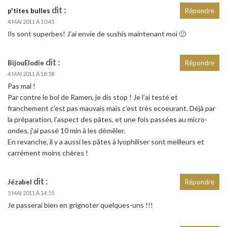
dit :
p'tites bulles
Répondre
4 MAI 2011 À 10:45
Ils sont superbes! J’ai envie de sushis maintenant moi 🙂
dit :
BijouElodie
Répondre
4 MAI 2011 À 18:58
Pas mal !
Par contre le bol de Ramen, je dis stop ! Je l’ai testé et
franchement c’est pas mauvais mais c’est très ecoeurant. Déjà par
la préparation, l’aspect des pâtes, et une fois passées au micro-
ondes, j’ai passé 10 min à les démêler.
En revanche, il y a aussi les pâtes à lyophiliser sont meilleurs et
carrément moins chères !
dit :
Jézabel
Répondre
5 MAI 2011 À 14:55
Je passerai bien en grignoter quelques-uns !!!