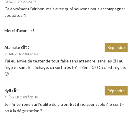
23 AVRIL 2012 À 20:27
Ca à vraiment l’air bon, mais avec quoi pouvons nous accompagner
ces pâtes ?!
Merci d’avance !
dit :
Alamake
Répondre
21 JANVIER 2014 À 14:40
J’ai eu envie de tester de tout faire sans attendre, sans les 2H au
frigo et sans le séchage. ça sort très très bien ! 😛 On c’est régalé.
🙂
dit :
dyli
Répondre
6 FÉVRIER 2019 À 21:18
Je m’interroge sur l’utilité du citron. Est il indispensable ? le sent -
on à la dégustation ?