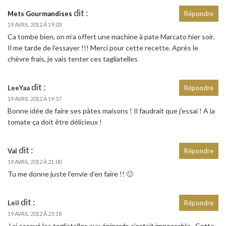
dit :
Mets Gourmandises
Répondre
19 AVRIL 2012 À 19:03
Ca tombe bien, on m’a offert une machine à pate Marcato hier soir.
Il me tarde de l’essayer !!! Merci pour cette recette. Après le
chèvre frais, je vais tenter ces tagliatelles
dit :
LeeYaa
Répondre
19 AVRIL 2012 À 19:57
Bonne idée de faire ses pâtes maisons ! Il faudrait que j’essai ! A la
tomate ça doit être délicieux !
dit :
Val
Répondre
19 AVRIL 2012 À 21:00
Tu me donne juste l’envie d’en faire !! 🙂
dit :
Leil
Répondre
19 AVRIL 2012 À 23:18
J ai essayé les tagliatelles aux épinards c’estait impeccable . Cette