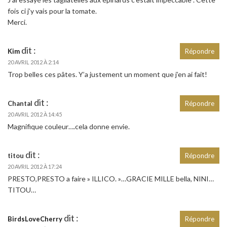
fois ci j’y vais pour la tomate.
Merci.
dit :
Kim
Répondre
20 AVRIL 2012 À 2:14
Trop belles ces pâtes. Y’a justement un moment que j’en ai fait!
dit :
Chantal
Répondre
20 AVRIL 2012 À 14:45
Magnifique couleur….cela donne envie.
dit :
titou
Répondre
20 AVRIL 2012 À 17:24
PRESTO,PRESTO a faire » ILLICO. »…GRACIE MILLE bella, NINI…
TITOU…
dit :
BirdsLoveCherry
Répondre