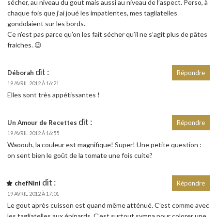
sécher, au niveau du gout mais aussi au niveau de l’aspect. Perso, à
chaque fois que j’ai joué les impatientes, mes tagliatelles
gondolaient sur les bords.
Ce n’est pas parce qu’on les fait sécher qu’il ne s’agit plus de pâtes
fraiches. 😉
dit :
Déborah
Répondre
19 AVRIL 2012 À 16:21
Elles sont très appétissantes !
dit :
Un Amour de Recettes
Répondre
19 AVRIL 2012 À 16:55
Waoouh, la couleur est magnifique! Super! Une petite question :
on sent bien le goût de la tomate une fois cuite?
dit :
chefNini
Répondre
19 AVRIL 2012 À 17:01
Le gout après cuisson est quand même atténué. C’est comme avec
les tagliatelles aux épinards. C’est surtout sympa pour colorer une