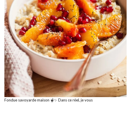
Fondue savoyarde maison 🫕✨ Dans ce réel, je vous