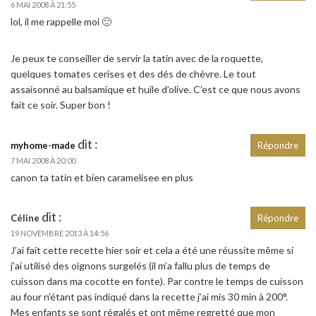
6 MAI 2008 À 21:55
lol, il me rappelle moi 🙂
Je peux te conseiller de servir la tatin avec de la roquette,
quelques tomates cerises et des dés de chèvre. Le tout
assaisonné au balsamique et huile d’olive. C’est ce que nous avons
fait ce soir. Super bon !
dit :
myhome-made
Répondre
7 MAI 2008 À 20:00
canon ta tatin et bien caramelisee en plus
dit :
Céline
Répondre
19 NOVEMBRE 2013 À 14:56
J’ai fait cette recette hier soir et cela a été une réussite même si
j’ai utilisé des oignons surgelés (il m’a fallu plus de temps de
cuisson dans ma cocotte en fonte). Par contre le temps de cuisson
au four n’étant pas indiqué dans la recette j’ai mis 30 min à 200°.
Mes enfants se sont régalés et ont même regretté que mon