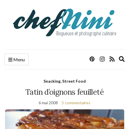
E
Menu
s
f
Snacking, Street Food
Tatin d’oignons feuilleté
6 mai 2008
5 commentaires