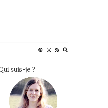
Expand
search
form
Qui suis-je ?