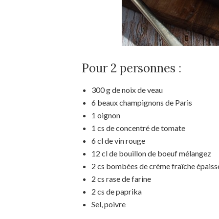
Pour 2 personnes :
300 g de noix de veau
6 beaux champignons de Paris
1 oignon
1 cs de concentré de tomate
6 cl de vin rouge
12 cl de bouillon de boeuf mélangez
2 cs bombées de crème fraîche épaiss
2 cs rase de farine
2 cs de paprika
Sel, poivre