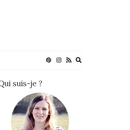
Expand
search
form
Qui suis-je ?