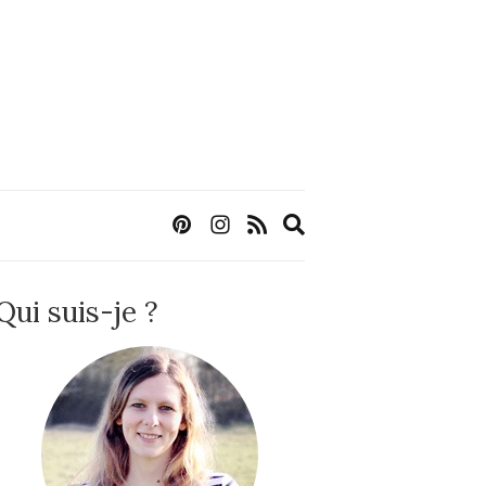
Expand
search
form
Qui suis-je ?