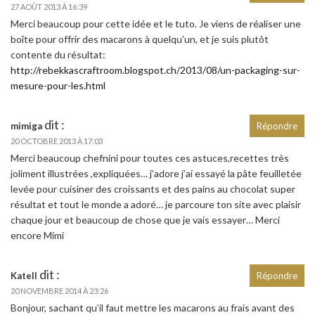
27 AOÛT 2013 À 16:39
Merci beaucoup pour cette idée et le tuto. Je viens de réaliser une
boîte pour offrir des macarons à quelqu’un, et je suis plutôt
contente du résultat:
http://rebekkascraftroom.blogspot.ch/2013/08/un-packaging-sur-
mesure-pour-les.html
dit :
mimiga
Répondre
20 OCTOBRE 2013 À 17:03
Merci beaucoup chefnini pour toutes ces astuces,recettes très
joliment illustrées ,expliquées… j’adore j’ai essayé la pâte feuilletée
levée pour cuisiner des croissants et des pains au chocolat super
résultat et tout le monde a adoré… je parcoure ton site avec plaisir
chaque jour et beaucoup de chose que je vais essayer… Merci
encore Mimi
dit :
Katell
Répondre
20 NOVEMBRE 2014 À 23:26
Bonjour, sachant qu’il faut mettre les macarons au frais avant des