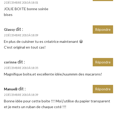
2 DÉCEMBRE 2010 À 18:01
JOLIE BOITE bonne soirée
bises
dit :
Glassy
Répondre
2 DÉCEMBRE 2010 À 18:09
En plus de cuisiner tu es créatrice maintenant 😀
C’est original en tout cas!
dit :
corinne
Répondre
2 DÉCEMBRE 2010 À 18:35
Magnifique boite,et excellente idée,huummm des macarons!
dit :
ManueB
Répondre
2 DÉCEMBRE 2010 À 18:39
Bonne idée pour cette boite !!! Moi j’utilise du papier transparent
et je mets un ruban de chaque coté !!!