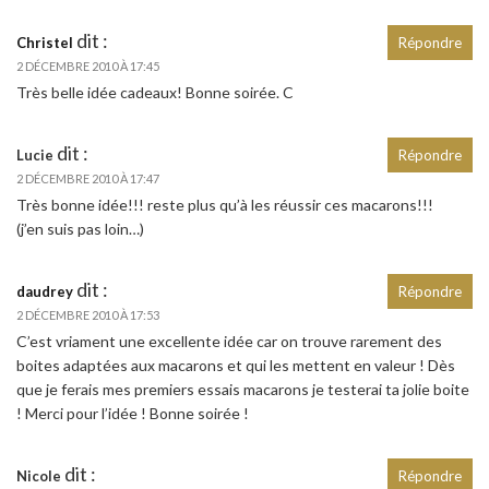
dit :
Christel
Répondre
2 DÉCEMBRE 2010 À 17:45
Très belle idée cadeaux! Bonne soirée. C
dit :
Lucie
Répondre
2 DÉCEMBRE 2010 À 17:47
Très bonne idée!!! reste plus qu’à les réussir ces macarons!!!
(j’en suis pas loin…)
dit :
daudrey
Répondre
2 DÉCEMBRE 2010 À 17:53
C’est vriament une excellente idée car on trouve rarement des
boites adaptées aux macarons et qui les mettent en valeur ! Dès
que je ferais mes premiers essais macarons je testerai ta jolie boite
! Merci pour l’idée ! Bonne soirée !
dit :
Nicole
Répondre