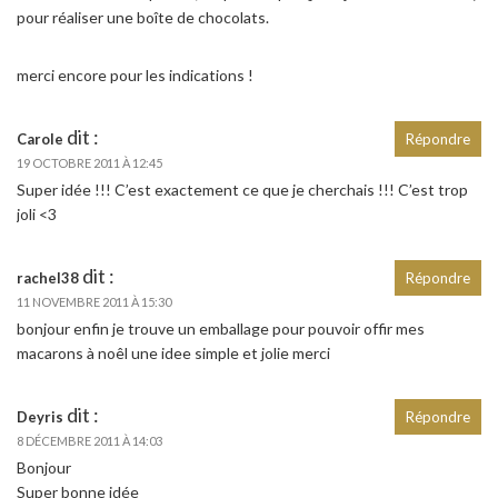
pour réaliser une boîte de chocolats.
merci encore pour les indications !
dit :
Carole
Répondre
19 OCTOBRE 2011 À 12:45
Super idée !!! C’est exactement ce que je cherchais !!! C’est trop
joli <3
dit :
rachel38
Répondre
11 NOVEMBRE 2011 À 15:30
bonjour enfin je trouve un emballage pour pouvoir offir mes
macarons à noêl une idee simple et jolie merci
dit :
Deyris
Répondre
8 DÉCEMBRE 2011 À 14:03
Bonjour
Super bonne idée