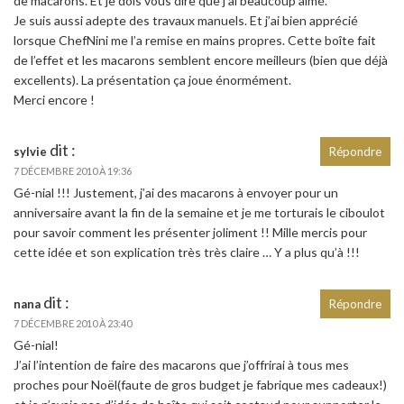
de macarons. Et je dois vous dire que j’ai beaucoup aimé.
Je suis aussi adepte des travaux manuels. Et j’ai bien apprécié
lorsque ChefNini me l’a remise en mains propres. Cette boîte fait
de l’effet et les macarons semblent encore meilleurs (bien que déjà
excellents). La présentation ça joue énormément.
Merci encore !
dit :
sylvie
Répondre
7 DÉCEMBRE 2010 À 19:36
Gé-nial !!! Justement, j’ai des macarons à envoyer pour un
anniversaire avant la fin de la semaine et je me torturais le ciboulot
pour savoir comment les présenter joliment !! Mille mercis pour
cette idée et son explication très très claire … Y a plus qu’à !!!
dit :
nana
Répondre
7 DÉCEMBRE 2010 À 23:40
Gé-nial!
J’ai l’intention de faire des macarons que j’offrirai à tous mes
proches pour Noël(faute de gros budget je fabrique mes cadeaux!)