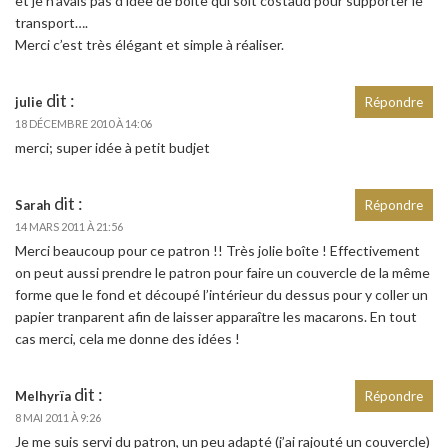
et je n’avais pas d’idée de boîte qui soit costaud pour supporter le
transport….
Merci c’est très élégant et simple à réaliser.
dit :
julie
Répondre
18 DÉCEMBRE 2010 À 14:06
merci; super idée à petit budjet
dit :
Sarah
Répondre
14 MARS 2011 À 21:56
Merci beaucoup pour ce patron !! Très jolie boîte ! Effectivement
on peut aussi prendre le patron pour faire un couvercle de la même
forme que le fond et découpé l’intérieur du dessus pour y coller un
papier tranparent afin de laisser apparaître les macarons. En tout
cas merci, cela me donne des idées !
dit :
Melhyrïa
Répondre
8 MAI 2011 À 9:26
Je me suis servi du patron, un peu adapté (j’ai rajouté un couvercle)