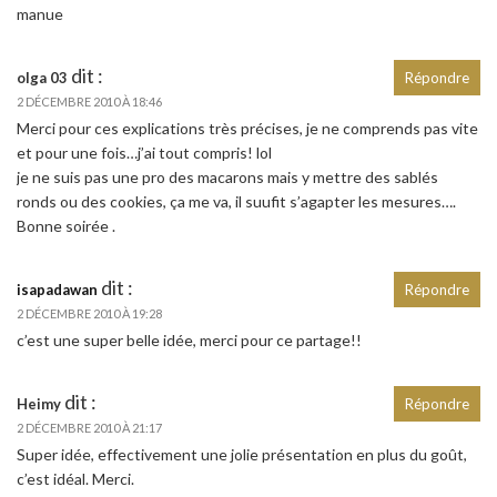
manue
dit :
olga 03
Répondre
2 DÉCEMBRE 2010 À 18:46
Merci pour ces explications très précises, je ne comprends pas vite
et pour une fois…j’ai tout compris! lol
je ne suis pas une pro des macarons mais y mettre des sablés
ronds ou des cookies, ça me va, il suufit s’agapter les mesures….
Bonne soirée .
dit :
isapadawan
Répondre
2 DÉCEMBRE 2010 À 19:28
c’est une super belle idée, merci pour ce partage!!
dit :
Heimy
Répondre
2 DÉCEMBRE 2010 À 21:17
Super idée, effectivement une jolie présentation en plus du goût,
c’est idéal. Merci.