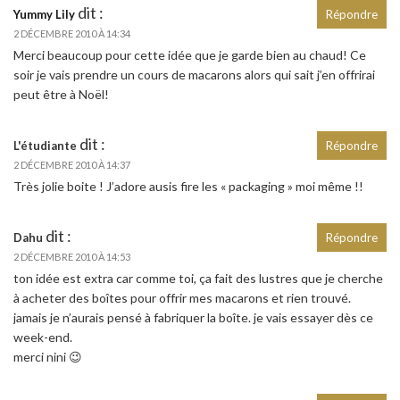
dit :
Yummy Lily
Répondre
2 DÉCEMBRE 2010 À 14:34
Merci beaucoup pour cette idée que je garde bien au chaud! Ce
soir je vais prendre un cours de macarons alors qui sait j’en offrirai
peut être à Noël!
dit :
L'étudiante
Répondre
2 DÉCEMBRE 2010 À 14:37
Très jolie boite ! J’adore ausis fire les « packaging » moi même !!
dit :
Dahu
Répondre
2 DÉCEMBRE 2010 À 14:53
ton idée est extra car comme toi, ça fait des lustres que je cherche
à acheter des boîtes pour offrir mes macarons et rien trouvé.
jamais je n’aurais pensé à fabriquer la boîte. je vais essayer dès ce
week-end.
merci nini 😉