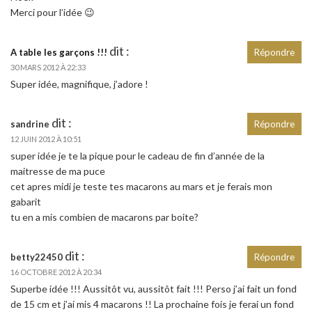
Merci pour l’idée 😉
dit :
A table les garçons !!!
Répondre
30 MARS 2012 À 22:33
Super idée, magnifique, j’adore !
dit :
sandrine
Répondre
12 JUIN 2012 À 10:51
super idée je te la pique pour le cadeau de fin d’année de la
maitresse de ma puce
cet apres midi je teste tes macarons au mars et je ferais mon
gabarit
tu en a mis combien de macarons par boite?
dit :
betty22450
Répondre
16 OCTOBRE 2012 À 20:34
Superbe idée !!! Aussitôt vu, aussitôt fait !!! Perso j’ai fait un fond
de 15 cm et j’ai mis 4 macarons !! La prochaine fois je ferai un fond