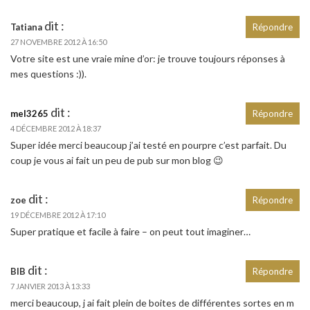
dit :
Tatiana
Répondre
27 NOVEMBRE 2012 À 16:50
Votre site est une vraie mine d’or: je trouve toujours réponses à
mes questions :)).
dit :
mel3265
Répondre
4 DÉCEMBRE 2012 À 18:37
Super idée merci beaucoup j’ai testé en pourpre c’est parfait. Du
coup je vous ai fait un peu de pub sur mon blog 😉
dit :
zoe
Répondre
19 DÉCEMBRE 2012 À 17:10
Super pratique et facile à faire – on peut tout imaginer…
dit :
BIB
Répondre
7 JANVIER 2013 À 13:33
merci beaucoup, j ai fait plein de boites de différentes sortes en m