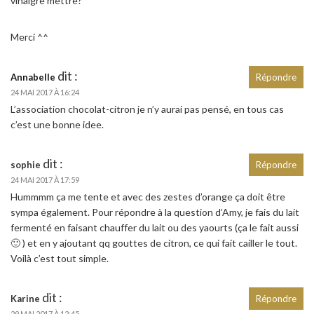
vinaigre mettre?
Merci ^^
dit :
Annabelle
Répondre
24 MAI 2017 À 16:24
L’association chocolat-citron je n’y aurai pas pensé, en tous cas
c’est une bonne idee.
dit :
sophie
Répondre
24 MAI 2017 À 17:59
Hummmm ça me tente et avec des zestes d’orange ça doit être
sympa également. Pour répondre à la question d’Amy, je fais du lait
fermenté en faisant chauffer du lait ou des yaourts (ça le fait aussi
🙂 ) et en y ajoutant qq gouttes de citron, ce qui fait cailler le tout.
Voilà c’est tout simple.
dit :
Karine
Répondre
29 MAI 2017 À 12:45