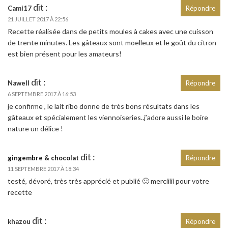
dit :
Cami17
Répondre
21 JUILLET 2017 À 22:56
Recette réalisée dans de petits moules à cakes avec une cuisson
de trente minutes. Les gâteaux sont moelleux et le goût du citron
est bien présent pour les amateurs!
dit :
Nawell
Répondre
6 SEPTEMBRE 2017 À 16:53
je confirme , le lait ribo donne de très bons résultats dans les
gâteaux et spécialement les viennoiseries..j’adore aussi le boire
nature un délice !
dit :
gingembre & chocolat
Répondre
11 SEPTEMBRE 2017 À 18:34
testé, dévoré, très très apprécié et publié 🙂 merciiiii pour votre
recette
dit :
khazou
Répondre