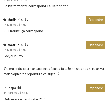
Le lait fermenté correspond il au lait ribot ?
dit :
chefNini
Répondre
31 MAI 2017 À 8:32
Oui Karine, ça correspond.
dit :
chefNini
Répondre
31 MAI 2017 À 8:39
Bonjour Amy,
J’ai entendu cette astuce mais jamais fait. Je ne sais pas si tu as vu
mais Sophie t’a répondu à ce sujet. 🙂
dit :
Pilipapa
Répondre
11 JUIN 2017 À 18:17
Délicieux ce petit cake !!!!!