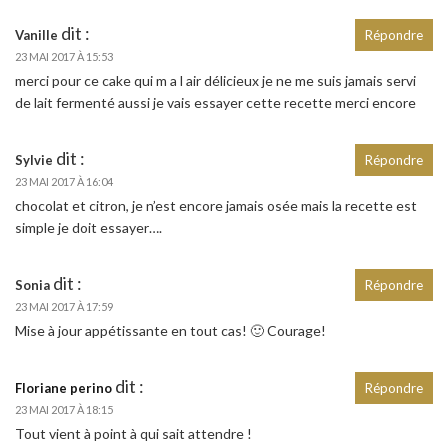
dit :
Vanille
Répondre
23 MAI 2017 À 15:53
merci pour ce cake qui m a l air délicieux je ne me suis jamais servi
de lait fermenté aussi je vais essayer cette recette merci encore
dit :
Sylvie
Répondre
23 MAI 2017 À 16:04
chocolat et citron, je n’est encore jamais osée​ mais la recette est
simple je doit essayer….
dit :
Sonia
Répondre
23 MAI 2017 À 17:59
Mise à jour appétissante en tout cas! 🙂 Courage!
dit :
Floriane perino
Répondre
23 MAI 2017 À 18:15
Tout vient à point à qui sait attendre !