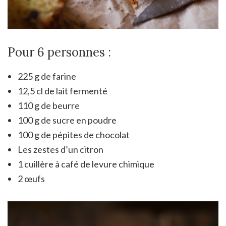
Pour 6 personnes :
225 g de farine
12,5 cl de lait fermenté
110 g de beurre
100 g de sucre en poudre
100 g de pépites de chocolat
Les zestes d’un citron
1 cuillère à café de levure chimique
2 œufs