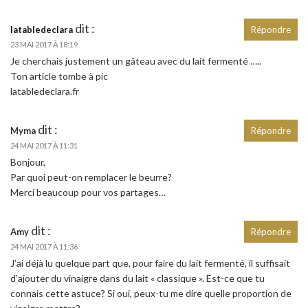
dit :
latabledeclara
Répondre
23 MAI 2017 À 18:19
Je cherchais justement un gâteau avec du lait fermenté …..
Ton article tombe à pic
latabledeclara.fr
dit :
Myma
Répondre
24 MAI 2017 À 11:31
Bonjour,
Par quoi peut-on remplacer le beurre?
Merci beaucoup pour vos partages…
dit :
Amy
Répondre
24 MAI 2017 À 11:36
J’ai déjà lu quelque part que, pour faire du lait fermenté, il suffisait
d’ajouter du vinaigre dans du lait « classique ». Est-ce que tu
connais cette astuce? Si oui, peux-tu me dire quelle proportion de