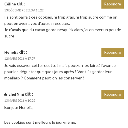
dit :
Céline
Répondre
13 DÉCEMBRE 2013 À 15:22
Ils sont parfait ces cookies, ni trop gras, ni trop sucré comme on
peut en avoir avec d’autres recettes.
Je n’avais que du cacao genre nesquick alors j’ai enlever un peu de
sucre
dit :
Henelia
Répondre
12 MARS 2016 À 17:57
Je vais essayer cette recette ! mais peut-on les faire à l’avance
pour les déguster quelques jours après ? Vont-ils garder leur
moelleux ? Comment peut-on les conserver ?
dit :
chefNini
Répondre
13 MARS 2016 À 10:25
Bonjour Henelia,
Les cookies sont meilleurs le jour-même.