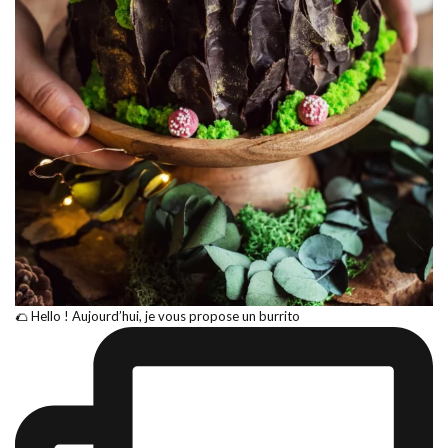
🌮 Hello ! Aujourd’hui, je vous propose un burrito