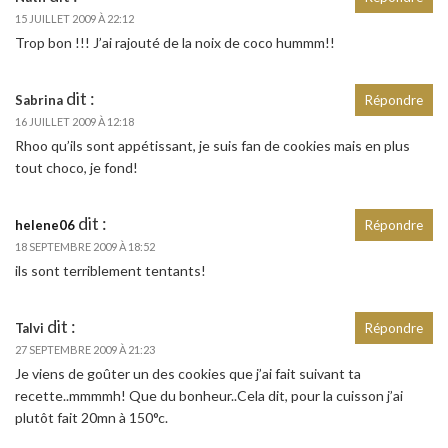
15 JUILLET 2009 À 22:12
Trop bon !!! J’ai rajouté de la noix de coco hummm!!
dit :
Sabrina
Répondre
16 JUILLET 2009 À 12:18
Rhoo qu’ils sont appétissant, je suis fan de cookies mais en plus
tout choco, je fond!
dit :
helene06
Répondre
18 SEPTEMBRE 2009 À 18:52
ils sont terriblement tentants!
dit :
Talvi
Répondre
27 SEPTEMBRE 2009 À 21:23
Je viens de goûter un des cookies que j’ai fait suivant ta
recette..mmmmh! Que du bonheur..Cela dit, pour la cuisson j’ai
plutôt fait 20mn à 150°c.