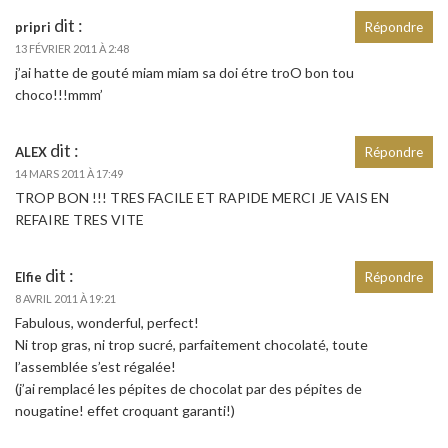
dit :
pripri
Répondre
13 FÉVRIER 2011 À 2:48
j’ai hatte de gouté miam miam sa doi étre troO bon tou
choco!!!mmm’
dit :
ALEX
Répondre
14 MARS 2011 À 17:49
TROP BON !!! TRES FACILE ET RAPIDE MERCI JE VAIS EN
REFAIRE TRES VITE
dit :
Elfie
Répondre
8 AVRIL 2011 À 19:21
Fabulous, wonderful, perfect!
Ni trop gras, ni trop sucré, parfaitement chocolaté, toute
l’assemblée s’est régalée!
(j’ai remplacé les pépites de chocolat par des pépites de
nougatine! effet croquant garanti!)