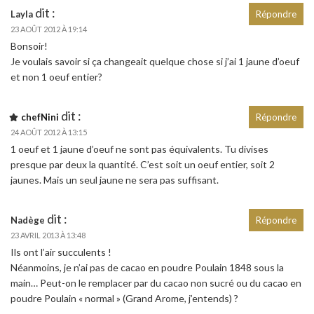
dit :
Layla
Répondre
23 AOÛT 2012 À 19:14
Bonsoir!
Je voulais savoir si ça changeait quelque chose si j’ai 1 jaune d’oeuf
et non 1 oeuf entier?
dit :
chefNini
Répondre
24 AOÛT 2012 À 13:15
1 oeuf et 1 jaune d’oeuf ne sont pas équivalents. Tu divises
presque par deux la quantité. C’est soit un oeuf entier, soit 2
jaunes. Mais un seul jaune ne sera pas suffisant.
dit :
Nadège
Répondre
23 AVRIL 2013 À 13:48
Ils ont l’air succulents !
Néanmoins, je n’ai pas de cacao en poudre Poulain 1848 sous la
main… Peut-on le remplacer par du cacao non sucré ou du cacao en
poudre Poulain « normal » (Grand Arome, j’entends) ?