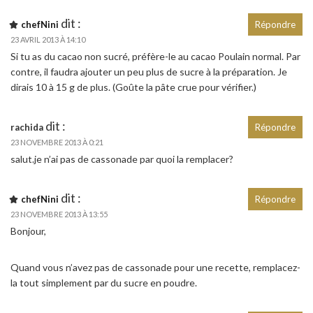
dit :
chefNini
Répondre
23 AVRIL 2013 À 14:10
Si tu as du cacao non sucré, préfère-le au cacao Poulain normal. Par
contre, il faudra ajouter un peu plus de sucre à la préparation. Je
dirais 10 à 15 g de plus. (Goûte la pâte crue pour vérifier.)
dit :
rachida
Répondre
23 NOVEMBRE 2013 À 0:21
salut.je n’ai pas de cassonade par quoi la remplacer?
dit :
chefNini
Répondre
23 NOVEMBRE 2013 À 13:55
Bonjour,
Quand vous n’avez pas de cassonade pour une recette, remplacez-
la tout simplement par du sucre en poudre.